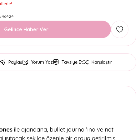
lerle!
546424
Gelince Haber Ver
Paylaş
Yorum Yaz
Tavsiye Et
Karşılaştır
Tones
ile ajandana, bullet journal’ına ve not
 ısıtacak şekilde özenle bir araya getirilmiş.