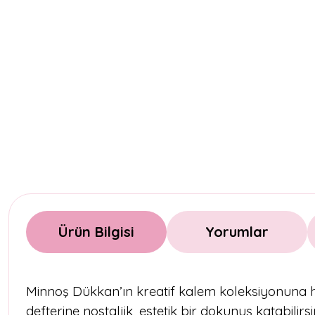
Ürün Bilgisi
Yorumlar
Minnoş Dükkan’ın kreatif kalem koleksiyonuna h
defterine nostaljik, estetik bir dokunuş katabilir