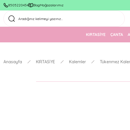
8505220434
Blog
Mağazalarımız
KIRTASİYE
ÇANTA
Anasayfa
KIRTASİYE
Kalemler
Tükenmez Kale