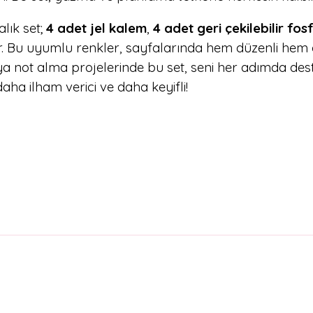
alık set;
4 adet jel kalem
,
4 adet geri çekilebilir fo
r. Bu uyumlu renkler, sayfalarında hem düzenli hem
 veya not alma projelerinde bu set, seni her adımda de
 daha ilham verici ve daha keyifli!
arda yetersiz gördüğünüz noktaları öneri formunu kullanarak tarafımıza il
Bu ürüne ilk yorumu siz yapın!