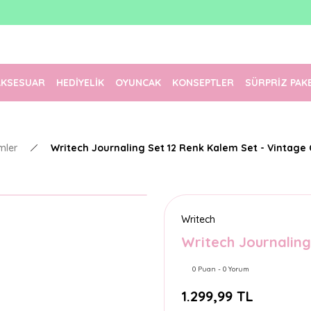
1500 TL Üzeri Ücretsiz Kargo
Tüm Siparişler Aynı Gün Kargoda!
Türkiye'nin En Eğlenceli Kırtasiyesi!
AKSESUAR
HEDİYELİK
OYUNCAK
KONSEPTLER
SÜRPRİZ PAK
mler
Writech Journaling Set 12 Renk Kalem Set - Vintage 
Writech
Writech Journaling
0 Puan - 0 Yorum
1.299,99 TL