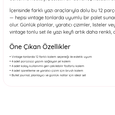
İçerisinde farklı yazı araçlarıyla dolu bu 12 parç
— hepsi vintage tonlarda uyumlu bir palet suna
olur. Günlük planlar, yaratıcı çizimler, listeler
vintage tonlu set ile yazı keyfi artık daha renkli,
Öne Çıkan Özellikler
• Vintage tonlarda 12 farklı kalem seçeneği ile estetik uyum
• 4 adet pürüzsüz yazım sağlayan jel kalem
• 4 adet kolay kullanımlı geri çekilebilir fosforlu kalem
• 4 adet işaretleme ve yaratıcı çizim için brush kalem
• Bullet journal, planlayıcı ve günlük notlar için ideal set
Bu ürünün fiyat bilgisi, resim, ürün açıklamalarında ve diğer konul
Görüş ve önerileriniz için teşekkür ederiz.
Ürün resmi kalitesiz, bozuk veya görüntülenemiyor.