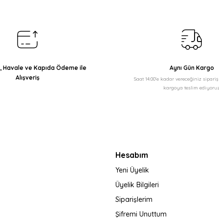
Yorum Yaz
ı, Havale ve Kapıda Ödeme ile
Aynı Gün Kargo
Alışveriş
Saat 14:00'e kadar vereceğiniz sipari
kargoya teslim ediyoruz
Gönder
Hesabım
Yeni Üyelik
Üyelik Bilgileri
Siparişlerim
Şifremi Unuttum