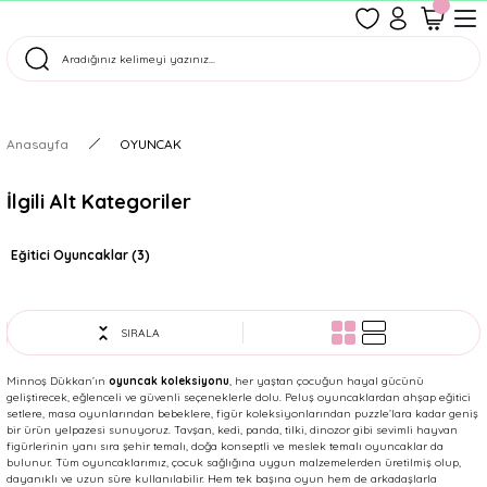
1500 TL Üzeri Ücretsiz Kargo
Tüm Siparişler Aynı Gün Kargoda!
Türkiye'nin En Eğlenceli Kırtasiyesi!
Anasayfa
OYUNCAK
İlgili Alt Kategoriler
Eğitici Oyuncaklar
(3)
SIRALA
Minnoş Dükkan’ın
oyuncak koleksiyonu
, her yaştan çocuğun hayal gücünü
geliştirecek, eğlenceli ve güvenli seçeneklerle dolu. Peluş oyuncaklardan ahşap eğitici
setlere, masa oyunlarından bebeklere, figür koleksiyonlarından puzzle’lara kadar geniş
bir ürün yelpazesi sunuyoruz. Tavşan, kedi, panda, tilki, dinozor gibi sevimli hayvan
figürlerinin yanı sıra şehir temalı, doğa konseptli ve meslek temalı oyuncaklar da
bulunur. Tüm oyuncaklarımız, çocuk sağlığına uygun malzemelerden üretilmiş olup,
dayanıklı ve uzun süre kullanılabilir. Hem tek başına oyun hem de arkadaşlarla