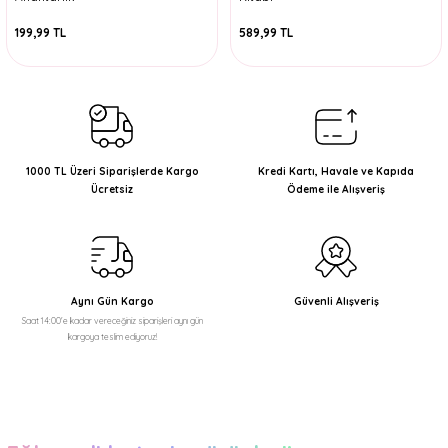
199,99 TL
589,99 TL
1000 TL Üzeri Siparişlerde Kargo
Kredi Kartı, Havale ve Kapıda
Ücretsiz
Ödeme ile Alışveriş
Aynı Gün Kargo
Güvenli Alışveriş
Saat 14:00'e kadar vereceğiniz siparişleri aynı gün
kargoya teslim ediyoruz!