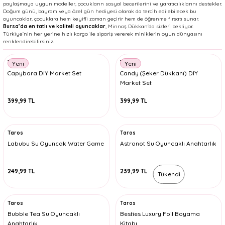
paylaşmaya uygun modeller, çocukların sosyal becerilerini ve yaratıcılıklarını destekler.
Doğum günü, bayram veya özel gün hediyesi olarak da tercih edilebilecek bu
oyuncaklar, çocuklara hem keyifli zaman geçirir hem de öğrenme fırsatı sunar.
Bursa’da en tatlı ve kaliteli oyuncaklar
, Minnoş Dükkan’da sizleri bekliyor.
Türkiye’nin her yerine hızlı kargo ile sipariş vererek miniklerin oyun dünyasını
renklendirebilirsiniz.
Taros
Taros
Yeni
Yeni
Capybara DIY Market Set
Candy (Şeker Dükkanı) DIY
Market Set
399,99 TL
399,99 TL
Taros
Taros
Labubu Su Oyuncak Water Game
Astronot Su Oyuncaklı Anahtarlık
249,99 TL
239,99 TL
Tükendi
Taros
Taros
Bubble Tea Su Oyuncaklı
Besties Luxury Foil Boyama
Anahtarlık
Kitabı