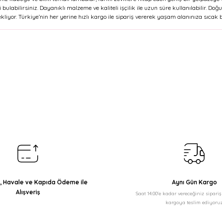
i bulabilirsiniz. Dayanıklı malzeme ve kaliteli işçilik ile uzun süre kullanılabilir.
liyor. Türkiye’nin her yerine hızlı kargo ile sipariş vererek yaşam alanınıza sıcak bir
ı, Havale ve Kapıda Ödeme ile
Aynı Gün Kargo
Alışveriş
Saat 14:00'e kadar vereceğiniz sipari
kargoya teslim ediyoruz