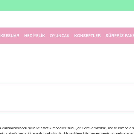
1500 TL Üzeri Ücretsiz Kargo
Tüm Siparişler Aynı Gün Kargoda!
Türkiye'nin En Eğlenceli Kırtasiyesi!
AKSESUAR
HEDİYELİK
OYUNCAK
KONSEPTLER
SÜRPRİZ PAK
ullanılabilecek şirin ve estetik modeller sunuyor. Gece lambaları, masa lambaları,
 deniz kabuğu ve bitki temalı lambalar; farklı zevklere hitap eden geniş bir yelpaze