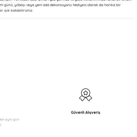
 Doğum günü, yılbaşı veya yeni oda dekorasyonu hediyesi olarak da harika bir
 ışık katabilirsiniz.
Güvenli Alışveriş
şleri aynı gün
!