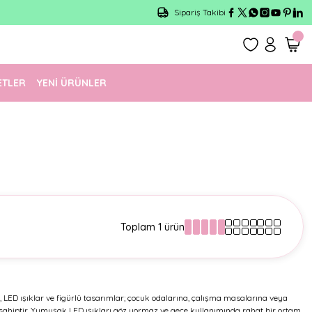
Sipariş Takibi
ETLER
YENİ ÜRÜNLER
Toplam 1 ürün
 LED ışıklar ve figürlü tasarımlar; çocuk odalarına, çalışma masalarına veya
ye sahiptir. Yumuşak LED ışıkları göz yormaz ve gece kullanımında rahat bir ortam