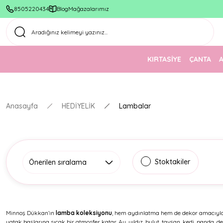
8505220434
Blog
Mağazalarımız
KIRTASİYE
ÇANTA
Anasayfa
HEDİYELİK
Lambalar
Stoktakiler
Minnoş Dükkan’ın
lamba koleksiyonu
, hem aydınlatma hem de dekor amacıyla k
yatak başlarına sıcak bir atmosfer katar. Ay, yıldız, bulut, tavşan, kedi, panda,