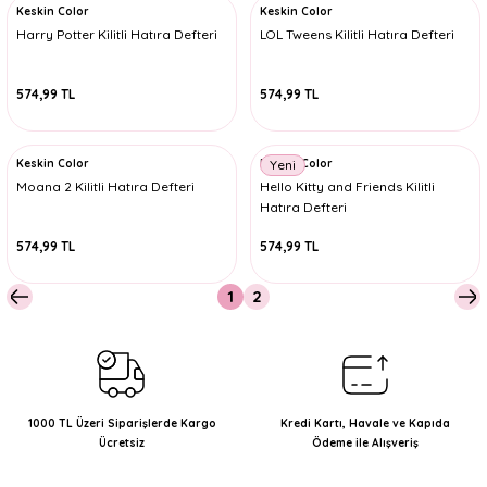
Keskin Color
Keskin Color
Harry Potter Kilitli Hatıra Defteri
LOL Tweens Kilitli Hatıra Defteri
574,99 TL
574,99 TL
Keskin Color
Keskin Color
Yeni
Moana 2 Kilitli Hatıra Defteri
Hello Kitty and Friends Kilitli
Hatıra Defteri
574,99 TL
574,99 TL
1
2
1000 TL Üzeri Siparişlerde Kargo
Kredi Kartı, Havale ve Kapıda
Ücretsiz
Ödeme ile Alışveriş