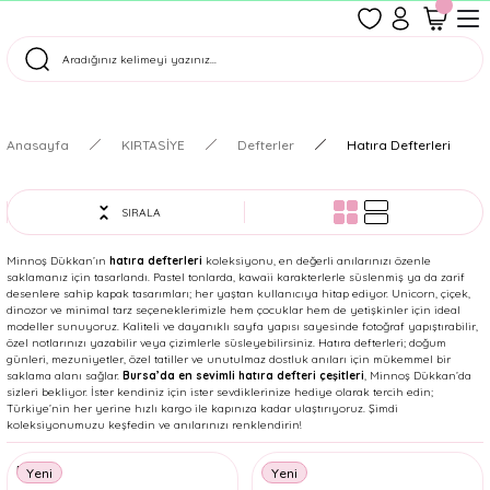
1500 TL Üzeri Ücretsiz Kargo
Tüm Siparişler Aynı Gün Kargoda!
Türkiye'nin En Eğlenceli Kırtasiyesi!
Anasayfa
KIRTASİYE
Defterler
Hatıra Defterleri
SIRALA
Minnoş Dükkan’ın
hatıra defterleri
koleksiyonu, en değerli anılarınızı özenle
saklamanız için tasarlandı. Pastel tonlarda, kawaii karakterlerle süslenmiş ya da zarif
desenlere sahip kapak tasarımları; her yaştan kullanıcıya hitap ediyor. Unicorn, çiçek,
dinozor ve minimal tarz seçeneklerimizle hem çocuklar hem de yetişkinler için ideal
modeller sunuyoruz. Kaliteli ve dayanıklı sayfa yapısı sayesinde fotoğraf yapıştırabilir,
özel notlarınızı yazabilir veya çizimlerle süsleyebilirsiniz. Hatıra defterleri; doğum
günleri, mezuniyetler, özel tatiller ve unutulmaz dostluk anıları için mükemmel bir
saklama alanı sağlar.
Bursa’da en sevimli hatıra defteri çeşitleri
, Minnoş Dükkan’da
sizleri bekliyor. İster kendiniz için ister sevdiklerinize hediye olarak tercih edin;
Türkiye’nin her yerine hızlı kargo ile kapınıza kadar ulaştırıyoruz. Şimdi
koleksiyonumuzu keşfedin ve anılarınızı renklendirin!
Deli
Yeni
Yeni