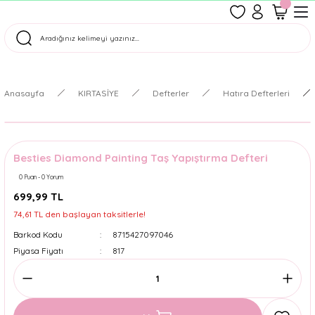
1500 TL Üzeri Ücretsiz Kargo
Tüm Siparişler Aynı Gün Kargoda!
Türkiye'nin En Eğlenceli Kırtasiyesi!
Anasayfa
KIRTASİYE
Defterler
Hatıra Defterleri
Besties Diamond Painting Taş Yapıştırma Defteri
0 Puan - 0 Yorum
699,99 TL
74,61 TL den başlayan taksitlerle!
Barkod Kodu
8715427097046
Piyasa Fiyatı
817