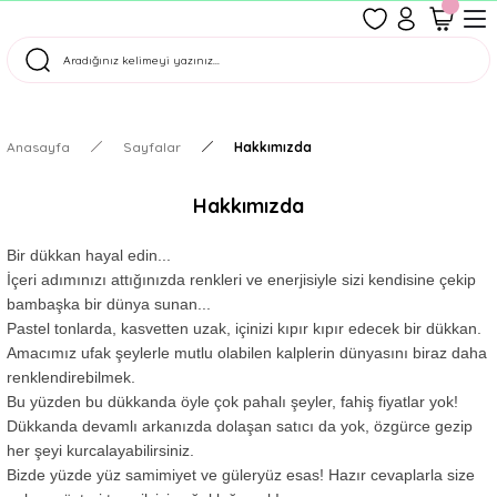
1500 TL Üzeri Ücretsiz Kargo
Tüm Siparişler Aynı Gün Kargoda!
Türkiye'nin En Eğlenceli Kırtasiyesi!
Anasayfa
Sayfalar
Hakkımızda
Hakkımızda
Bir dükkan hayal edin...
İçeri adımınızı attığınızda renkleri ve enerjisiyle sizi kendisine çekip
bambaşka bir dünya sunan...
Pastel tonlarda, kasvetten uzak, içinizi kıpır kıpır edecek bir dükkan.
Amacımız ufak şeylerle mutlu olabilen kalplerin dünyasını biraz daha
renklendirebilmek.
Bu yüzden bu dükkanda öyle çok pahalı şeyler, fahiş fiyatlar yok!
Dükkanda devamlı arkanızda dolaşan satıcı da yok, özgürce gezip
her şeyi kurcalayabilirsiniz.
Bizde yüzde yüz samimiyet ve güleryüz esas! Hazır cevaplarla size