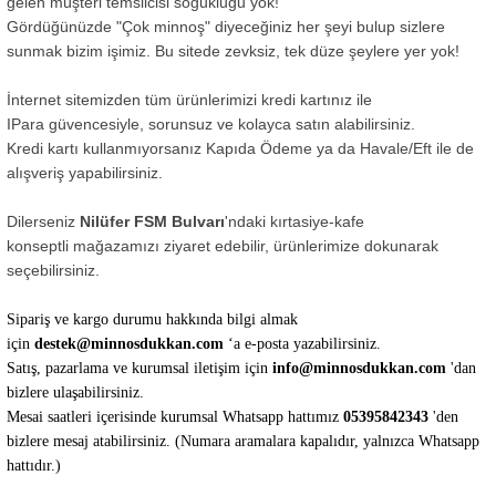
gelen müşteri temsilcisi soğukluğu yok!
Gördüğünüzde "Çok minnoş" diyeceğiniz her şeyi bulup sizlere
sunmak bizim işimiz. Bu sitede zevksiz, tek düze şeylere yer yok!
İnternet sitemizden tüm ürünlerimizi kredi kartınız ile
IPara güvencesiyle, sorunsuz ve kolayca satın alabilirsiniz.
Kredi kartı kullanmıyorsanız Kapıda Ödeme ya da Havale/Eft ile de
alışveriş yapabilirsiniz.
Dilerseniz
Nilüfer FSM Bulvarı
'ndaki kırtasiye-kafe
konseptli mağazamızı ziyaret edebilir, ürünlerimize dokunarak
seçebilirsiniz.
Sipariş ve kargo durumu hakkında bilgi almak
için
destek
@minnosdukkan.com
‘a e-posta yazabilirsiniz.
Satış, pazarlama ve kurumsal iletişim için
info@minnosdukkan.com
'dan
bizlere ulaşabilirsiniz.
Mesai saatleri içerisinde kurumsal Whatsapp hattımız
05395842343
'den
bizlere mesaj atabilirsiniz. (Numara aramalara kapalıdır, yalnızca Whatsapp
hattıdır.)