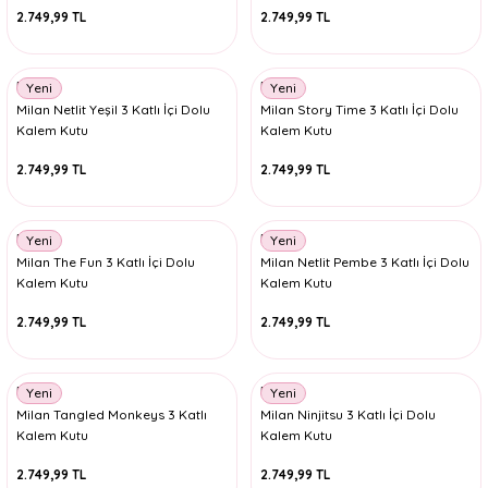
2.749,99 TL
2.749,99 TL
Milan
Milan
Yeni
Yeni
Milan Netlit Yeşil 3 Katlı İçi Dolu
Milan Story Time 3 Katlı İçi Dolu
Kalem Kutu
Kalem Kutu
2.749,99 TL
2.749,99 TL
Milan
Milan
Yeni
Yeni
Milan The Fun 3 Katlı İçi Dolu
Milan Netlit Pembe 3 Katlı İçi Dolu
Kalem Kutu
Kalem Kutu
2.749,99 TL
2.749,99 TL
Milan
Milan
Yeni
Yeni
Milan Tangled Monkeys 3 Katlı
Milan Ninjitsu 3 Katlı İçi Dolu
Kalem Kutu
Kalem Kutu
2.749,99 TL
2.749,99 TL