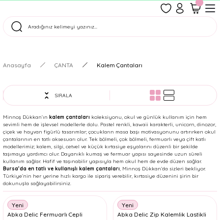
1500 TL Üzeri Ücretsiz Kargo
Tüm Siparişler Aynı Gün Kargoda!
Türkiye'nin En Eğlenceli Kırtasiyesi!
Anasayfa
ÇANTA
Kalem Çantaları
SIRALA
Minnoş Dükkan’ın
kalem çantaları
koleksiyonu, okul ve günlük kullanım için hem
sevimli hem de işlevsel modellerle dolu. Pastel renkli, kawaii karakterli, unicorn, dinozor,
çiçek ve hayvan figürlü tasarımlar; çocukların masa başı motivasyonunu artırırken okul
çantalarının en tatlı aksesuarı olur. Tek bölmeli, çok bölmeli, fermuarlı veya çift katlı
modellerimiz; kalem, silgi, cetvel ve küçük kırtasiye eşyalarını düzenli bir şekilde
taşımaya yardımcı olur. Dayanıklı kumaş ve fermuar yapısı sayesinde uzun süreli
kullanım sağlar. Hafif ve taşınabilir yapısıyla hem okul hem de evde düzen sağlar.
Bursa’da en tatlı ve kullanışlı kalem çantaları
, Minnoş Dükkan’da sizleri bekliyor.
Türkiye’nin her yerine hızlı kargo ile sipariş verebilir, kırtasiye düzenini şirin bir
dokunuşla sağlayabilirsiniz.
Yeni
Yeni
Abka Delic Fermuarlı Cepli
Abka Delic Zip Kalemlik Lastikli