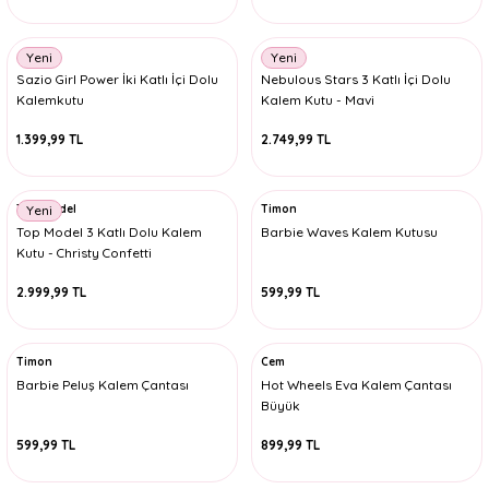
Junior
Yeni
Yeni
Sazio Girl Power İki Katlı İçi Dolu
Nebulous Stars 3 Katlı İçi Dolu
Kalemkutu
Kalem Kutu - Mavi
1.399,99 TL
2.749,99 TL
Top Model
Timon
Yeni
Top Model 3 Katlı Dolu Kalem
Barbie Waves Kalem Kutusu
Kutu - Christy Confetti
2.999,99 TL
599,99 TL
Timon
Cem
Barbie Peluş Kalem Çantası
Hot Wheels Eva Kalem Çantası
Büyük
599,99 TL
899,99 TL