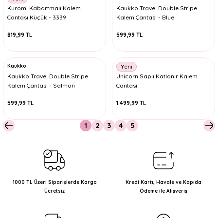
Kuromi Kabartmalı Kalem
Kaukko Travel Double Stripe
Çantası Küçük - 3339
Kalem Çantası - Blue
819,99 TL
599,99 TL
Kaukko
Taros
Yeni
Kaukko Travel Double Stripe
Unicorn Saplı Katlanır Kalem
Kalem Çantası - Salmon
Çantası
599,99 TL
1.499,99 TL
1
2
3
4
5
1000 TL Üzeri Siparişlerde Kargo
Kredi Kartı, Havale ve Kapıda
Ücretsiz
Ödeme ile Alışveriş