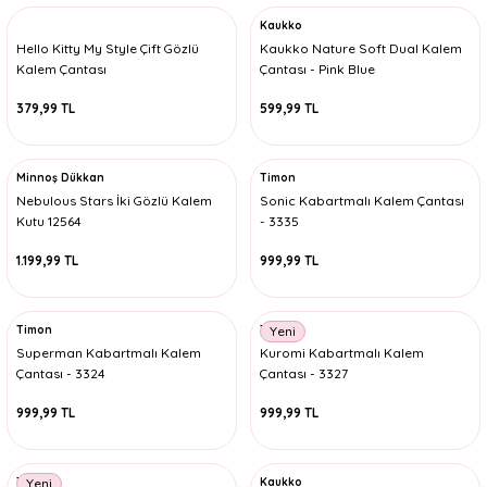
Kaukko
Hello Kitty My Style Çift Gözlü
Kaukko Nature Soft Dual Kalem
Kalem Çantası
Çantası - Pink Blue
379,99 TL
599,99 TL
Minnoş Dükkan
Timon
Nebulous Stars İki Gözlü Kalem
Sonic Kabartmalı Kalem Çantası
Kutu 12564
- 3335
1.199,99 TL
999,99 TL
Timon
Timon
Yeni
Superman Kabartmalı Kalem
Kuromi Kabartmalı Kalem
Çantası - 3324
Çantası - 3327
999,99 TL
999,99 TL
Timon
Kaukko
Yeni