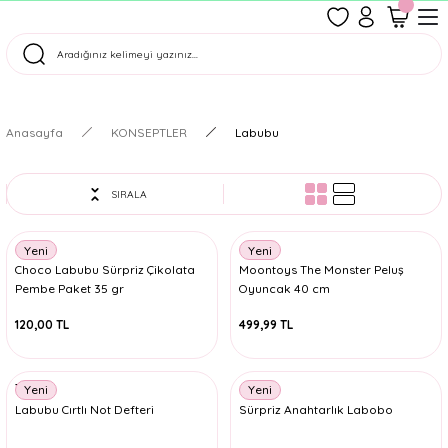
1500 TL Üzeri Ücretsiz Kargo
Tüm Siparişler Aynı Gün Kargoda!
Türkiye'nin En Eğlenceli Kırtasiyesi!
Anasayfa
KONSEPTLER
Labubu
SIRALA
Yeni
Yeni
Choco Labubu Sürpriz Çikolata
Moontoys The Monster Peluş
Pembe Paket 35 gr
Oyuncak 40 cm
120,00 TL
499,99 TL
Taros
Yeni
Yeni
Labubu Cırtlı Not Defteri
Sürpriz Anahtarlık Labobo