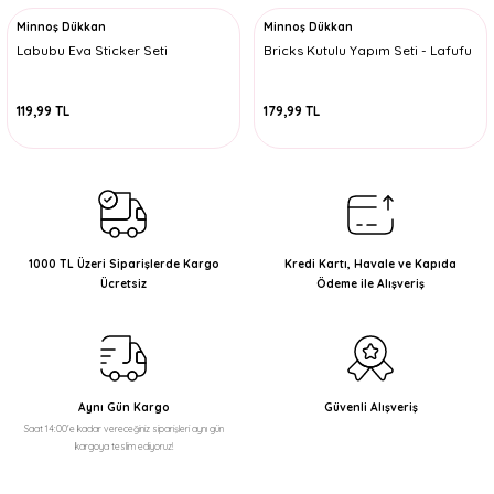
Minnoş Dükkan
Minnoş Dükkan
Labubu Eva Sticker Seti
Bricks Kutulu Yapım Seti - Lafufu
119,99 TL
179,99 TL
1000 TL Üzeri Siparişlerde Kargo
Kredi Kartı, Havale ve Kapıda
Ücretsiz
Ödeme ile Alışveriş
Aynı Gün Kargo
Güvenli Alışveriş
Saat 14:00'e kadar vereceğiniz siparişleri aynı gün
kargoya teslim ediyoruz!