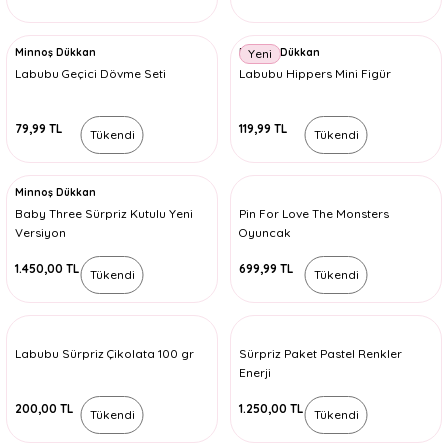
Minnoş Dükkan
Minnoş Dükkan
Yeni
Labubu Geçici Dövme Seti
Labubu Hippers Mini Figür
79,99 TL
119,99 TL
Tükendi
Tükendi
Minnoş Dükkan
Baby Three Sürpriz Kutulu Yeni
Pin For Love The Monsters
Versiyon
Oyuncak
1.450,00 TL
699,99 TL
Tükendi
Tükendi
Labubu Sürpriz Çikolata 100 gr
Sürpriz Paket Pastel Renkler
Enerji
200,00 TL
1.250,00 TL
Tükendi
Tükendi