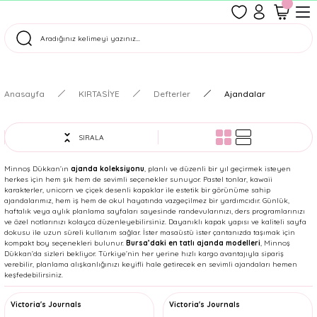
1500 TL Üzeri Ücretsiz Kargo
Tüm Siparişler Aynı Gün Kargoda!
Türkiye'nin En Eğlenceli Kırtasiyesi!
Anasayfa
KIRTASİYE
Defterler
Ajandalar
SIRALA
Minnoş Dükkan’ın
ajanda koleksiyonu
, planlı ve düzenli bir yıl geçirmek isteyen
herkes için hem şık hem de sevimli seçenekler sunuyor. Pastel tonlar, kawaii
karakterler, unicorn ve çiçek desenli kapaklar ile estetik bir görünüme sahip
ajandalarımız, hem iş hem de okul hayatında vazgeçilmez bir yardımcıdır. Günlük,
haftalık veya aylık planlama sayfaları sayesinde randevularınızı, ders programlarınızı
ve özel notlarınızı kolayca düzenleyebilirsiniz. Dayanıklı kapak yapısı ve kaliteli sayfa
dokusu ile uzun süreli kullanım sağlar. İster masaüstü ister çantanızda taşımak için
kompakt boy seçenekleri bulunur.
Bursa’daki en tatlı ajanda modelleri
, Minnoş
Dükkan’da sizleri bekliyor. Türkiye’nin her yerine hızlı kargo avantajıyla sipariş
verebilir, planlama alışkanlığınızı keyifli hale getirecek en sevimli ajandaları hemen
keşfedebilirsiniz.
Victoria's Journals
Victoria's Journals