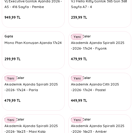
Vj Executive Günlük Ajanda 2026 -
VJ Hello Kitty Günlük 365 Gün 368
A5 - 416 Sayfa - Pembe
Sayfa A7 - 4
949,99 TL
239,99 TL
Gıpta
Keskin Color
Yeni
Mono Plan Konuşan Ajanda 17x24
Akademik Ajanda Spiralli 2025
-2026- 17x24 - Fiyonk
299,99 TL
479,99 TL
Keskin Color
Keskin Color
Yeni
Yeni
Akademik Ajanda Spiralli 2025
Akademik Ajanda Ciltli 2025
-2026- 17x24 - Parla
-2026- 17x24 - Pastel
479,99 TL
449,99 TL
Keskin Color
Keskin Color
Yeni
Yeni
Akademik Ajanda Spiralli 2025
Akademik Ajanda Spiralli 2025
-2026- 16x23 - Mavi Kalp
-2026- 16x23 - Amber