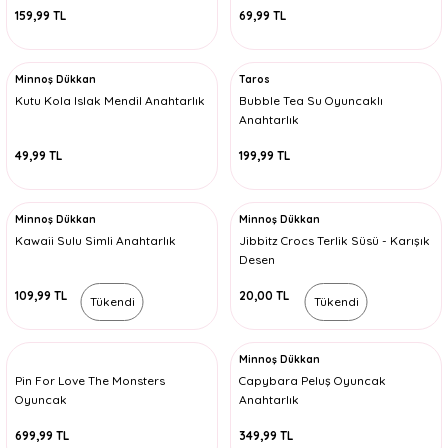
159,99 TL
69,99 TL
Minnoş Dükkan
Taros
Kutu Kola Islak Mendil Anahtarlık
Bubble Tea Su Oyuncaklı
Anahtarlık
49,99 TL
199,99 TL
Minnoş Dükkan
Minnoş Dükkan
Kawaii Sulu Simli Anahtarlık
Jibbitz Crocs Terlik Süsü - Karışık
Desen
109,99 TL
20,00 TL
Tükendi
Tükendi
Minnoş Dükkan
Pin For Love The Monsters
Capybara Peluş Oyuncak
Oyuncak
Anahtarlık
699,99 TL
349,99 TL