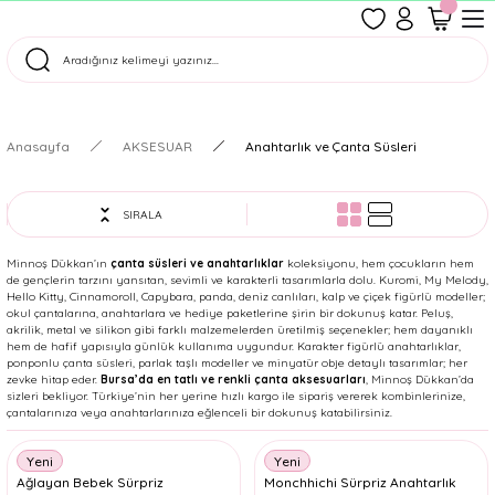
1500 TL Üzeri Ücretsiz Kargo
Tüm Siparişler Aynı Gün Kargoda!
Türkiye'nin En Eğlenceli Kırtasiyesi!
Anasayfa
AKSESUAR
Anahtarlık ve Çanta Süsleri
SIRALA
Minnoş Dükkan’ın
çanta süsleri ve anahtarlıklar
koleksiyonu, hem çocukların hem
de gençlerin tarzını yansıtan, sevimli ve karakterli tasarımlarla dolu. Kuromi, My Melody,
Hello Kitty, Cinnamoroll, Capybara, panda, deniz canlıları, kalp ve çiçek figürlü modeller;
okul çantalarına, anahtarlara ve hediye paketlerine şirin bir dokunuş katar. Peluş,
akrilik, metal ve silikon gibi farklı malzemelerden üretilmiş seçenekler; hem dayanıklı
hem de hafif yapısıyla günlük kullanıma uygundur. Karakter figürlü anahtarlıklar,
ponponlu çanta süsleri, parlak taşlı modeller ve minyatür obje detaylı tasarımlar; her
zevke hitap eder.
Bursa’da en tatlı ve renkli çanta aksesuarları
, Minnoş Dükkan’da
sizleri bekliyor. Türkiye’nin her yerine hızlı kargo ile sipariş vererek kombinlerinize,
çantalarınıza veya anahtarlarınıza eğlenceli bir dokunuş katabilirsiniz.
Yeni
Yeni
Ağlayan Bebek Sürpriz
Monchhichi Sürpriz Anahtarlık