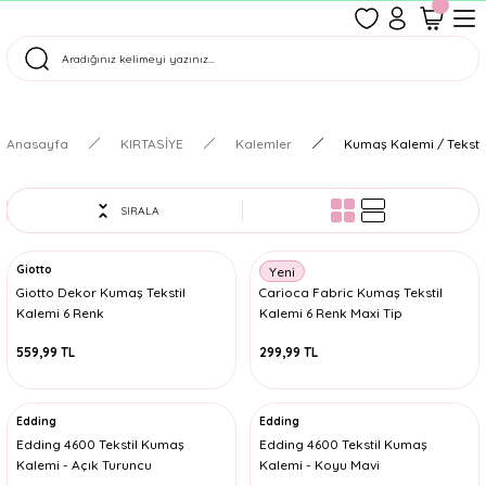
1500 TL Üzeri Ücretsiz Kargo
Tüm Siparişler Aynı Gün Kargoda!
Türkiye'nin En Eğlenceli Kırtasiyesi!
Anasayfa
KIRTASİYE
Kalemler
Kumaş Kalemi / Teksti
SIRALA
Giotto
Giotto
Yeni
Giotto Dekor Kumaş Tekstil
Carioca Fabric Kumaş Tekstil
Kalemi 6 Renk
Kalemi 6 Renk Maxi Tip
559,99 TL
299,99 TL
Edding
Edding
Edding 4600 Tekstil Kumaş
Edding 4600 Tekstil Kumaş
Kalemi - Açık Turuncu
Kalemi - Koyu Mavi