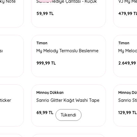
cky Note
Sanrio Hediye Çantası - Küçük
VJ My Me
13x18 22
59,99 TL
479,99 T
Timon
Timon
sı
My Melody Termoslu Beslenme
My Melod
Çantası
999,99 TL
2.649,99
Minnoş Dükkan
Minnoş D
ticker
Sanrio Glitter Kağıt Washi Tape
Sanrio St
Bant Kutulu
Karışık
69,99 TL
129,99 T
Tükendi