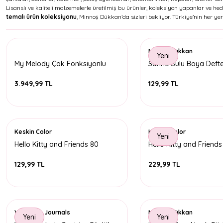
Lisanslı ve kaliteli malzemelerle üretilmiş bu ürünler, koleksiyon yapanlar ve he
temalı ürün koleksiyonu
, Minnoş Dükkan’da sizleri bekliyor. Türkiye’nin her yer
Minnoş Dükkan
Yeni
My Melody Çok Fonksiyonlu
Sanrio Sulu Boya Defte
Okul Sırt Çantası - 3722
3.949,99 TL
129,99 TL
Keskin Color
Keskin Color
Yeni
Hello Kitty and Friends 80
Hello Kitty and Friends
Yaprak Çizgili Not Defteri 10x19
Yaprak Çizgili Spiralli 
129,99 TL
229,99 TL
Victoria's Journals
Minnoş Dükkan
Yeni
Yeni