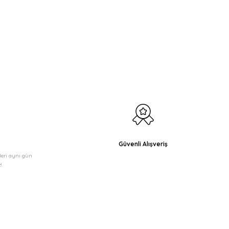
Güvenli Alışveriş
şleri aynı gün
!