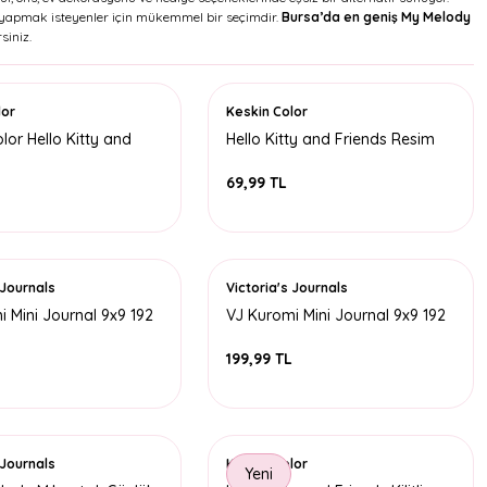
riz yapmak isteyenler için mükemmel bir seçimdir.
Bursa’da en geniş My Melody
siniz.
lor
Keskin Color
lor Hello Kitty and
Hello Kitty and Friends Resim
uşe Sticker Seti 2li
Defteri 17x25 15 Yaprak
69,99 TL
 Journals
Victoria's Journals
 Mini Journal 9x9 192
VJ Kuromi Mini Journal 9x9 192
Sayfa - 2
L
199,99 TL
 Journals
Keskin Color
Yeni