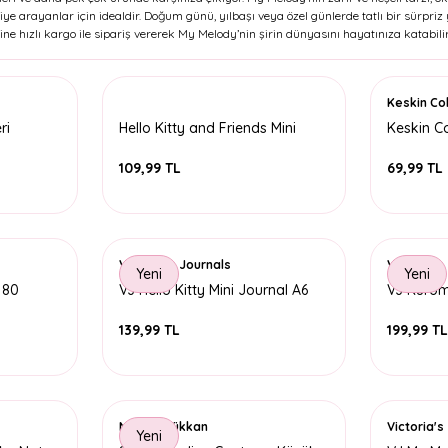
diye arayanlar için idealdir. Doğum günü, yılbaşı veya özel günlerde tatlı bir sürp
ine hızlı kargo ile sipariş vererek My Melody’nin şirin dünyasını hayatınıza katabilir
Keskin Co
ri
Hello Kitty and Friends Mini
Keskin Co
Sticker Albümü
Friends K
109,99 TL
69,99 TL
Victoria's Journals
Victoria's
Yeni
Yeni
 80
VJ Hello Kitty Mini Journal A6
VJ Kuromi
Defter A4
128 Sayfa - 3
Sayfa - 4
139,99 TL
199,99 T
Minnoş Dükkan
Victoria's
Yeni