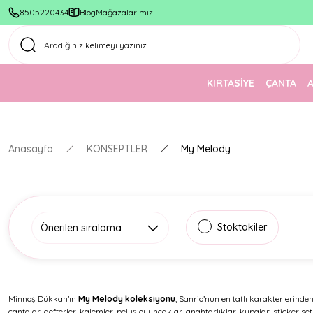
8505220434
Blog
Mağazalarımız
KIRTASİYE
ÇANTA
Anasayfa
KONSEPTLER
My Melody
Stoktakiler
Minnoş Dükkan’ın
My Melody koleksiyonu
, Sanrio’nun en tatlı karakterlerind
çantalar, defterler, kalemler, peluş oyuncaklar, anahtarlıklar, kupalar, sticker se