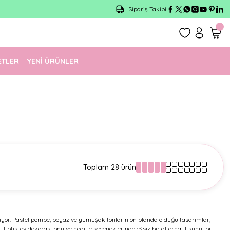
Sipariş Takibi
ETLER
YENİ ÜRÜNLER
Toplam 28 ürün
aşıyor. Pastel pembe, beyaz ve yumuşak tonların ön planda olduğu tasarımlar;
kul, ofis, ev dekorasyonu ve hediye seçeneklerinde eşsiz bir alternatif sunuyor.