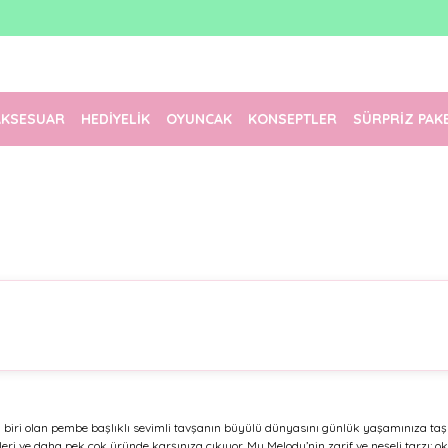
1500 TL Üzeri Ücretsiz Kargo
Tüm Siparişler Aynı Gün Kargoda!
Türkiye'nin En Eğlenceli Kırtasiyesi!
AKSESUAR
HEDİYELİK
OYUNCAK
KONSEPTLER
SÜRPRİZ PAK
en biri olan pembe başlıklı sevimli tavşanın büyülü dünyasını günlük yaşamınıza t
tleri ve daha pek çok üründe karşınıza çıkıyor. My Melody’nin zarif ve neşeli tarzı; o