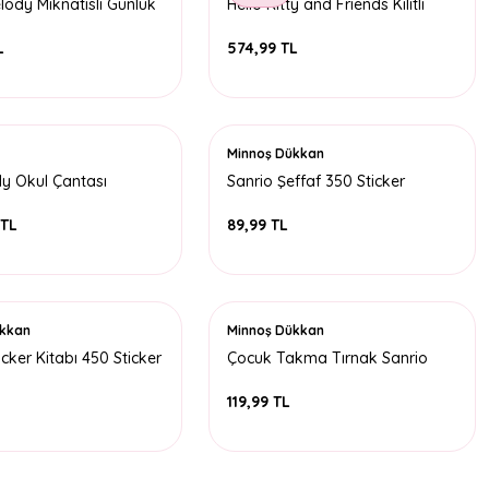
lody Mıknatıslı Günlük
Hello Kitty and Friends Kilitli
4 Sayfa
Hatıra Defteri
L
574,99 TL
Minnoş Dükkan
y Okul Çantası
Sanrio Şeffaf 350 Sticker
 TL
89,99 TL
ükkan
Minnoş Dükkan
icker Kitabı 450 Sticker
Çocuk Takma Tırnak Sanrio
L
119,99 TL