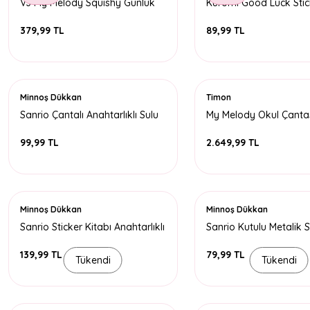
VJ My Melody Squishy Günlük
Kuromi Good Luck Sti
A6 192 Sayfa - 2
379,99 TL
89,99 TL
Minnoş Dükkan
Timon
Sanrio Çantalı Anahtarlıklı Sulu
My Melody Okul Çanta
Sticker
99,99 TL
2.649,99 TL
Minnoş Dükkan
Minnoş Dükkan
Sanrio Sticker Kitabı Anahtarlıklı
Sanrio Kutulu Metalik S
139,99 TL
79,99 TL
Tükendi
Tükendi