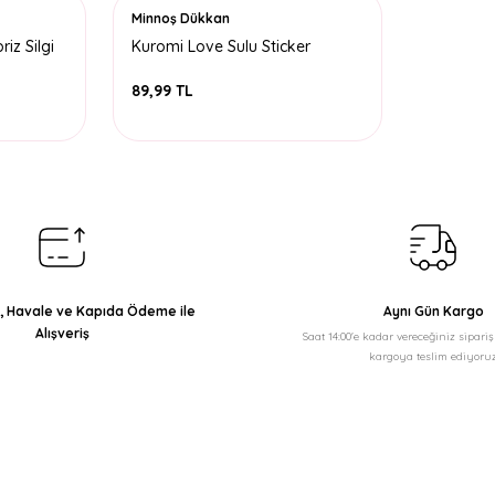
Minnoş Dükkan
iz Silgi
Kuromi Love Sulu Sticker
89,99 TL
ı, Havale ve Kapıda Ödeme ile
Aynı Gün Kargo
Alışveriş
Saat 14:00'e kadar vereceğiniz sipari
kargoya teslim ediyoruz