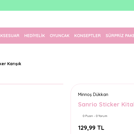
1500 TL Üzeri Ücretsiz Kargo
Tüm Siparişler Aynı Gün Kargoda!
Türkiye'nin En Eğlenceli Kırtasiyesi!
AKSESUAR
HEDİYELİK
OYUNCAK
KONSEPTLER
SÜRPRİZ PAK
ker Karışık
Minnoş Dükkan
Sanrio Sticker Kita
0 Puan - 0 Yorum
129,99 TL