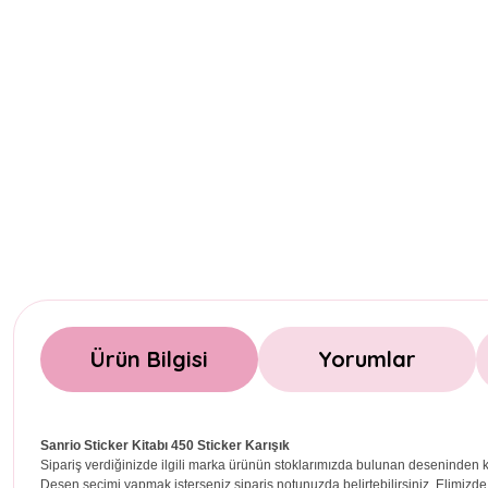
Ürün Bilgisi
Yorumlar
Sanrio Sticker Kitabı 450 Sticker Karışık
Sipariş verdiğinizde ilgili marka ürünün stoklarımızda bulunan deseninden k
Desen seçimi yapmak isterseniz sipariş notunuzda belirtebilirsiniz. Elimizde