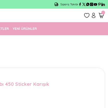
Sipariş Takibi
ETLER
YENİ ÜRÜNLER
bı 450 Sticker Karışık