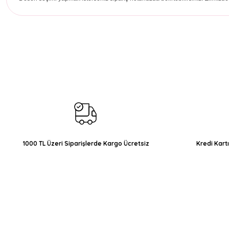
Bu ürünün fiyat bilgisi, resim, ürün açıklamalarında ve diğer konul
Görüş ve önerileriniz için teşekkür ederiz.
Ürün resmi kalitesiz, bozuk veya görüntülenemiyor.
Ürün açıklamasında eksik bilgiler bulunuyor.
Ürün bilgilerinde hatalar bulunuyor.
Ürün fiyatı diğer sitelerden daha pahalı.
Bu ürüne benzer farklı alternatifler olmalı.
1000 TL Üzeri Siparişlerde Kargo Ücretsiz
Kredi Kart