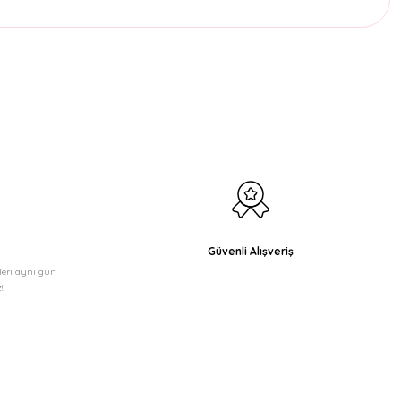
etebilirsiniz.
Güvenli Alışveriş
şleri aynı gün
!