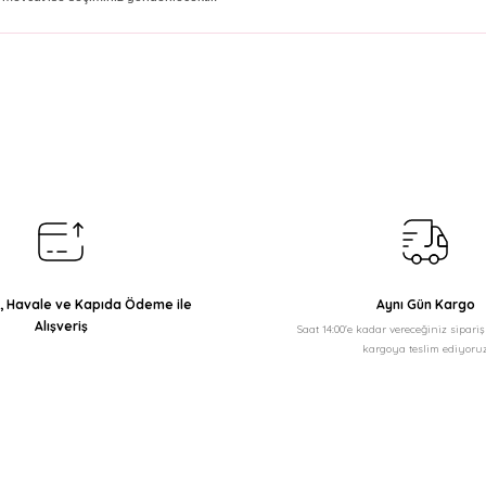
arda yetersiz gördüğünüz noktaları öneri formunu kullanarak tarafımıza il
Bu ürüne ilk yorumu siz yapın!
Yorum Yaz
ı, Havale ve Kapıda Ödeme ile
Aynı Gün Kargo
Alışveriş
Saat 14:00'e kadar vereceğiniz sipari
kargoya teslim ediyoruz
Gönder