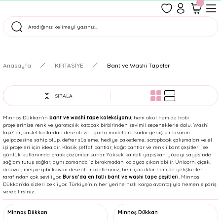
1500 TL Üzeri Ücretsiz Kargo
Tüm Siparişler Aynı Gün Kargoda!
Türkiye'nin En Eğlenceli Kırtasiyesi!
Anasayfa
KIRTASİYE
Bant ve Washi Tapeler
SIRALA
Minnoş Dükkan’ın
bant ve washi tape koleksiyonu
, hem okul hem de hobi
projelerinize renk ve yaratıcılık katacak birbirinden sevimli seçeneklerle dolu. Washi
tape’ler; pastel tonlardan desenli ve figürlü modellere kadar geniş bir tasarım
yelpazesine sahip olup, defter süsleme, hediye paketleme, scrapbook çalışmaları ve el
işi projeleri için idealdir. Klasik şeffaf bantlar, kağıt bantlar ve renkli bant çeşitleri ise
günlük kullanımda pratik çözümler sunar. Yüksek kaliteli yapışkan yüzeyi sayesinde
sağlam tutuş sağlar, aynı zamanda iz bırakmadan kolayca çıkarılabilir. Unicorn, çiçek,
dinozor, meyve gibi kawaii desenli modellerimiz; hem çocuklar hem de yetişkinler
tarafından çok seviliyor.
Bursa’da en tatlı bant ve washi tape çeşitleri
, Minnoş
Dükkan’da sizleri bekliyor. Türkiye’nin her yerine hızlı kargo avantajıyla hemen sipariş
verebilirsiniz.
Minnoş Dükkan
Minnoş Dükkan