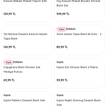
Kawaii Bebek Maket Yapım Seti
Diy Kawaii Maket Bıçaklı Sticker
Bant Set
129,99 TL
599,99 TL
Minnoş Dükkan
Yeni
12li Barbie Desenli Kesicili Washi
Simli Washi Tape Bant 6lı Kutu - 2
Tape Bant
124,99 TL
89,99 TL
Minnoş Dükkan
Gıpta
Yeni
Capybara Bant Sticker Set
Gıpta Zizi Sticker Bant 2 Metre
Hediye Kutulu
69,99 TL
59,99 TL
Gıpta
Gıpta
Gıpta Pattern Desenli Bant Seti
Gıpta Night Shining Desenli Bant
Seti