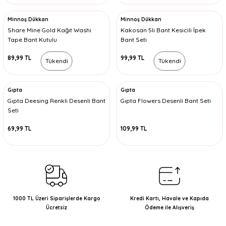
Minnoş Dükkan
Minnoş Dükkan
Share Mine Gold Kağıt Washi
Kakosan 5li Bant Kesicili İpek
Tape Bant Kutulu
Bant Seti
89,99 TL
99,99 TL
Tükendi
Tükendi
Gıpta
Gıpta
Gıpta Deesing Renkli Desenli Bant
Gıpta Flowers Desenli Bant Seti
Seti
69,99 TL
109,99 TL
1000 TL Üzeri Siparişlerde Kargo
Kredi Kartı, Havale ve Kapıda
Ücretsiz
Ödeme ile Alışveriş