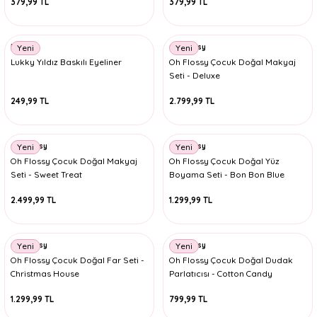
379,99 TL
379,99 TL
Lukky
Oh Flossy
Yeni
Yeni
Lukky Yıldız Baskılı Eyeliner
Oh Flossy Çocuk Doğal Makyaj
Seti - Deluxe
249,99 TL
2.799,99 TL
Oh Flossy
Oh Flossy
Yeni
Yeni
Oh Flossy Çocuk Doğal Makyaj
Oh Flossy Çocuk Doğal Yüz
Seti - Sweet Treat
Boyama Seti - Bon Bon Blue
2.499,99 TL
1.299,99 TL
Oh Flossy
Oh Flossy
Yeni
Yeni
Oh Flossy Çocuk Doğal Far Seti -
Oh Flossy Çocuk Doğal Dudak
Christmas House
Parlatıcısı - Cotton Candy
1.299,99 TL
799,99 TL