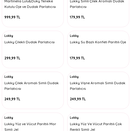
Martinelia Lulu&Duky Teneke
Lukky Simli Çilek Aromalı Dudak
Kutulu Oje ve Dudak Parlatıcısı
Parlatıcısı
Seti
999,99 TL
179,99 TL
Lukky
Lukky
Lukky Çilekli Dudak Parlatıcısı
Lukky Su Bazlı Konfeti Parıltılı Oje
299,99 TL
179,99 TL
Lukky
Lukky
Lukky Çilek Aromalı Simli Dudak
Lukky Vişne Aromalı Simli Dudak
Parlatıcısı
Parlatıcıs
249,99 TL
249,99 TL
Lukky
Lukky
Lukky Yüz ve Vücut Parıltılı Mor
Lukky Yüz Ve Vücut Parıltılı Çok
Simli Jel
Renkli Simli Jel