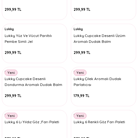
299,99 TL
299,99 TL
Lukky
Lukky
Lukky Yüz Ve Vücut Parıltılı
Lukky Cupcake Desenli Üzüm
Pembe Simli Jel
Aromalı Dudak Balm
299,99 TL
299,99 TL
Lukky
Lukky
Yeni
Yeni
Lukky Cupcake Desenli
Lukky Çilek Aromalı Dudak
Dondurma Aromalı Dudak Balm
Parlatıcısı
299,99 TL
179,99 TL
Lukky
Lukky
Yeni
Yeni
Lukky 6 Lı Yıldız Göz ;Farı Paleti
Lukky 6 Renkli Göz Farı Paleti