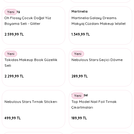
Oh Flossy
Martinelia
Yeni
Oh Flossy Çocuk Doğal Yüz
Martinelia Galaxy Dreams
Boyama Seti - Glitter
Makyaj Cüzdanı Makeup Wallet
2.599,99 TL
1.349,99 TL
Yeni
Yeni
Tokidas Makeup Book Güzellik
Nebulous Stars Geçici Dövme
Seti
2.299,99 TL
289,99 TL
Top Model
Yeni
Nebulous Stars Tırnak Stickerı
Top Model Nail Foil Tırnak
Çıkartmaları
499,99 TL
189,99 TL