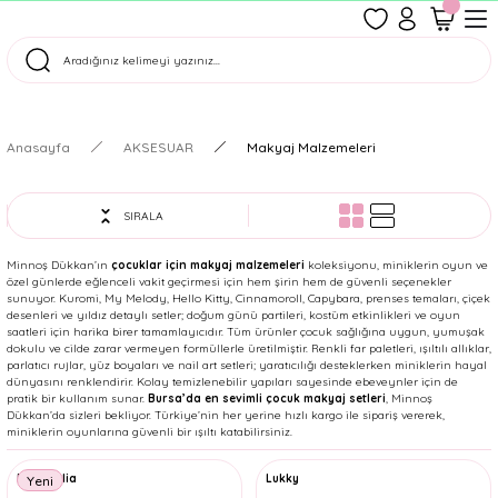
1500 TL Üzeri Ücretsiz Kargo
Tüm Siparişler Aynı Gün Kargoda!
Türkiye'nin En Eğlenceli Kırtasiyesi!
Anasayfa
AKSESUAR
Makyaj Malzemeleri
SIRALA
Minnoş Dükkan’ın
çocuklar için makyaj malzemeleri
koleksiyonu, miniklerin oyun ve
özel günlerde eğlenceli vakit geçirmesi için hem şirin hem de güvenli seçenekler
sunuyor. Kuromi, My Melody, Hello Kitty, Cinnamoroll, Capybara, prenses temaları, çiçek
desenleri ve yıldız detaylı setler; doğum günü partileri, kostüm etkinlikleri ve oyun
saatleri için harika birer tamamlayıcıdır. Tüm ürünler çocuk sağlığına uygun, yumuşak
dokulu ve cilde zarar vermeyen formüllerle üretilmiştir. Renkli far paletleri, ışıltılı allıklar,
parlatıcı rujlar, yüz boyaları ve nail art setleri; yaratıcılığı desteklerken miniklerin hayal
dünyasını renklendirir. Kolay temizlenebilir yapıları sayesinde ebeveynler için de
pratik bir kullanım sunar.
Bursa’da en sevimli çocuk makyaj setleri
, Minnoş
Dükkan’da sizleri bekliyor. Türkiye’nin her yerine hızlı kargo ile sipariş vererek,
miniklerin oyunlarına güvenli bir ışıltı katabilirsiniz.
Martinelia
Lukky
Yeni