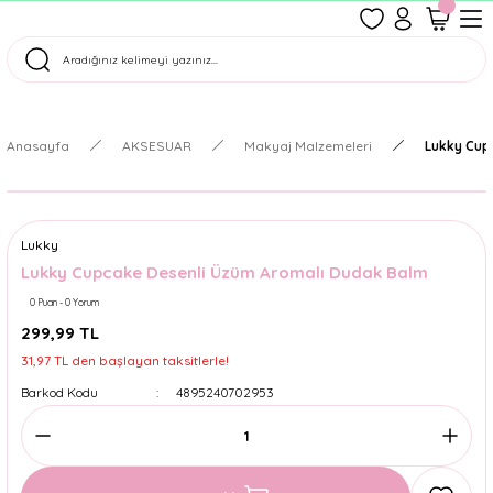
1500 TL Üzeri Ücretsiz Kargo
Tüm Siparişler Aynı Gün Kargoda!
Türkiye'nin En Eğlenceli Kırtasiyesi!
Anasayfa
AKSESUAR
Makyaj Malzemeleri
Lukky Cup
Lukky
Lukky Cupcake Desenli Üzüm Aromalı Dudak Balm
0 Puan - 0 Yorum
299,99 TL
31,97 TL den başlayan taksitlerle!
Barkod Kodu
4895240702953