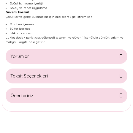
Doğal balmumu içeriği
Kolay ve rahat uygulama
Güvenli Formül:
Çocuklar ve genç kullanıcılar için özel olarak geliştirilmiştir.
Paraben içermez
Sülfat içermez
Silikon içermez
Lukky dudak parlatıcısı, eğlenceli tasarımı ve güvenli içeriğiyle günlük bakım ve
makyajı keyifli hale getirir.
Yorumlar
Taksit Seçenekleri
Bu ürüne ilk yorumu siz yapın!
Önerileriniz
Yorum Yaz
Bu ürünün fiyat bilgisi, resim, ürün açıklamalarında ve diğer
konularda yetersiz gördüğünüz noktaları öneri formunu
kullanarak tarafımıza iletebilirsiniz.
Görüş ve önerileriniz için teşekkür ederiz.