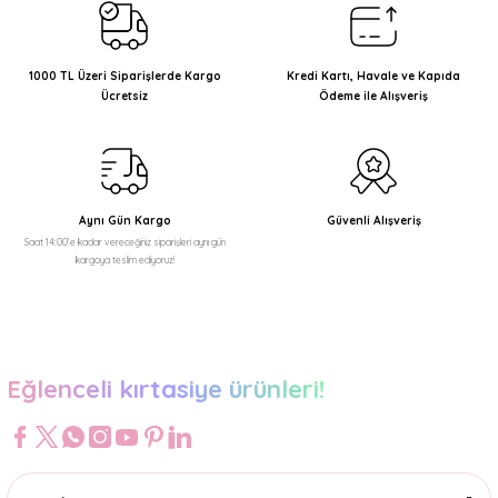
Ürün resmi kalitesiz, bozuk veya görüntülenemiyor.
Ürün açıklamasında eksik bilgiler bulunuyor.
1000 TL Üzeri Siparişlerde Kargo
Kredi Kartı, Havale ve Kapıda
Ücretsiz
Ödeme ile Alışveriş
Ürün bilgilerinde hatalar bulunuyor.
Ürün fiyatı diğer sitelerden daha pahalı.
Bu ürüne benzer farklı alternatifler olmalı.
Aynı Gün Kargo
Güvenli Alışveriş
Saat 14:00'e kadar vereceğiniz siparişleri aynı gün
kargoya teslim ediyoruz!
Gönder
Eğlenceli kırtasiye ürünleri!