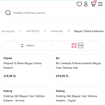
1500 TL Üzeri Ücretsiz Kargo
Tüm Siparişler Aynı Gün Kargoda!
Türkiye'nin En Eğlenceli Kırtasiyesi!
Anasayfa
KIRTASİYE
Kalemler
Beyaz Tahta Kalemleri 
SIRALA
Maped
Bic
Maped 12 Renk Beyaz Tahta
Bic Velleda 8 Renk Kalemli Beyaz
Kalemi
Yazı Tahtası Seti
279,99 TL
479,99 TL
Edding
Edding
Edding 260 Beyaz Yazı Tahtası
Edding 260 Beyaz Yazı Tahtası
Kalemi - Kırmızı
Kalemi - Siyah