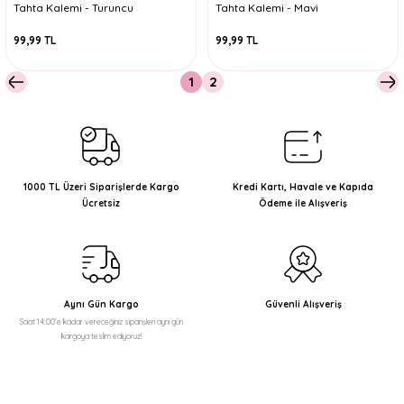
Tahta Kalemi - Turuncu
Tahta Kalemi - Mavi
99,99 TL
99,99 TL
1
2
1000 TL Üzeri Siparişlerde Kargo
Kredi Kartı, Havale ve Kapıda
Ücretsiz
Ödeme ile Alışveriş
Aynı Gün Kargo
Güvenli Alışveriş
Saat 14:00'e kadar vereceğiniz siparişleri aynı gün
kargoya teslim ediyoruz!