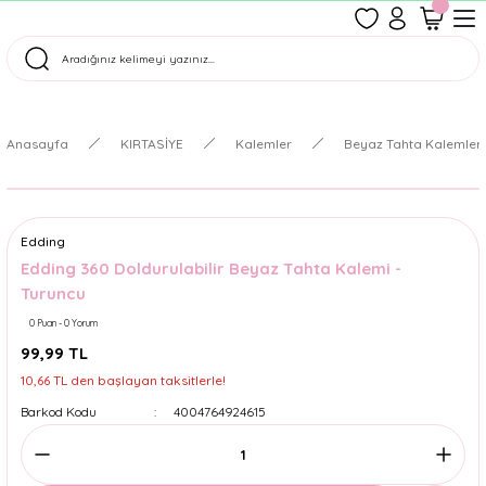
1500 TL Üzeri Ücretsiz Kargo
Tüm Siparişler Aynı Gün Kargoda!
Türkiye'nin En Eğlenceli Kırtasiyesi!
Anasayfa
KIRTASİYE
Kalemler
Beyaz Tahta Kalemleri 
Edding
Edding 360 Doldurulabilir Beyaz Tahta Kalemi -
Turuncu
0 Puan - 0 Yorum
99,99 TL
10,66 TL den başlayan taksitlerle!
Barkod Kodu
4004764924615