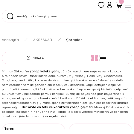
1500 TL Üzeri Ücretsiz Kargo
Tüm Siparişler Aynı Gün Kargoda!
Türkiye'nin En Eğlenceli Kırtasiyesi!
Anasayfa
AKSESUAR
Çoraplar
SIRALA
Minnoş Dükkan’ın
çorap koleksiyonu
, günlük kombinlere neşe ve renk katacak
birbirinden sevimli tasarımlarla dolu. Kuromi, My Melody, Hello Kitty, Cinnamoroll,
Capybara, panda, tilki, koala ve deniz canlıları gibi karakterlerle süslenmiş modeller;
hem çocuklar hem de gençler için ideal. Çiçek desenleri, kalpli detaylar, çizgili ve
puantiyeli tasarımlar gibi farklı stillerle her zevke hitap eden geniş bir ürün yelpazesi
bulunur. Yumuşak dokulu pamuk karışımlı kumaşları sayesinde gün boyu rahatlık
sunar, esnek yapısı ayak hareketlerini kısıtlamaz. Düşük bilekli, uzun, patik veya diz altı
seçenekler; okuldan ev giyimine, spor aktivitelerinden özel günlere kadar her anınıza
uyum sağlar.
Bursa’da en tatlı ve karakterli çorap çeşitleri
, Minnoş Dükkan’da sizleri
bekliyor. Türkiye’nin her yerine hızlı kargo ile sipariş vererek miniklerin ve gençlerin
adımlarına şirin bir dokunuş ekleyebilirsiniz.
Taros