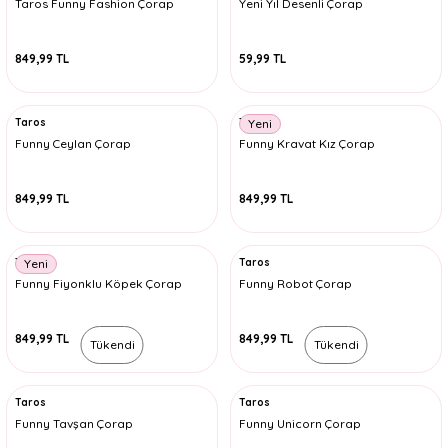
Taros Funny Fashion Çorap
Yeni Yıl Desenli Çorap
849,99 TL
59,99 TL
Taros
Taros
Yeni
Funny Ceylan Çorap
Funny Kravat Kız Çorap
849,99 TL
849,99 TL
Taros
Taros
Yeni
Funny Fiyonklu Köpek Çorap
Funny Robot Çorap
849,99 TL
849,99 TL
Tükendi
Tükendi
Taros
Taros
Funny Tavşan Çorap
Funny Unicorn Çorap