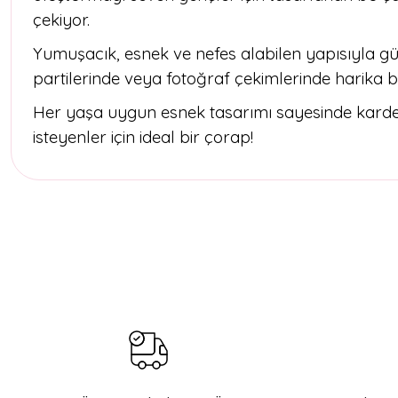
çekiyor.
Yumuşacık, esnek ve nefes alabilen yapısıyla g
partilerinde veya fotoğraf çekimlerinde harika b
Her yaşa uygun esnek tasarımı sayesinde kardeş
isteyenler için ideal bir çorap!
Bu ürünün fiyat bilgisi, resim, ürün açıklamalarında ve diğer konul
Görüş ve önerileriniz için teşekkür ederiz.
Ürün resmi kalitesiz, bozuk veya görüntülenemiyor.
Ürün açıklamasında eksik bilgiler bulunuyor.
Ürün bilgilerinde hatalar bulunuyor.
Ürün fiyatı diğer sitelerden daha pahalı.
Bu ürüne benzer farklı alternatifler olmalı.