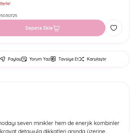
lerle!
25030725
Sepete Ekle
Paylaş
Yorum Yaz
Tavsiye Et
Karşılaştır
m modayı seven minikler hem de enerjik kombinler
kravat detayıyla dikkatleri anında üzerine