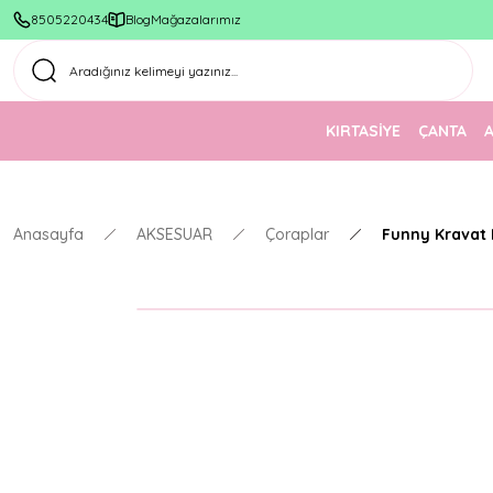
8505220434
Blog
Mağazalarımız
KIRTASİYE
ÇANTA
Anasayfa
AKSESUAR
Çoraplar
Funny Kravat 