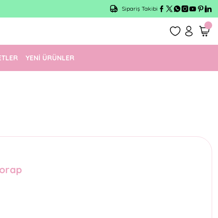
Sipariş Takibi
ETLER
YENİ ÜRÜNLER
Çorap