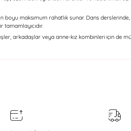
ün boyu maksimum rahatlık sunar. Dans derslerinde, 
ir tamamlayıcıdır.
ler, arkadaşlar veya anne-kız kombinleri için de mü
arda yetersiz gördüğünüz noktaları öneri formunu kullanarak tarafımıza il
Bu ürüne ilk yorumu siz yapın!
Yorum Yaz