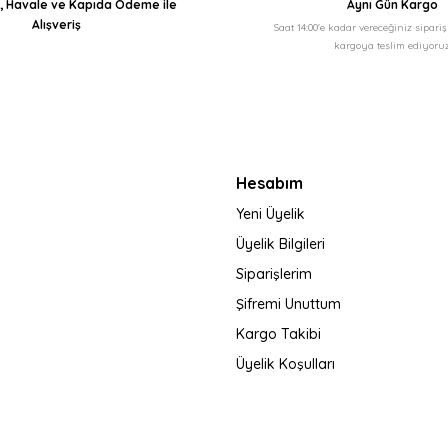
ı, Havale ve Kapıda Ödeme ile
Aynı Gün Kargo
Alışveriş
Saat 14:00'e kadar vereceğiniz sipari
kargoya teslim ediyoruz
Gönder
Hesabım
Yeni Üyelik
Üyelik Bilgileri
Siparişlerim
Şifremi Unuttum
Kargo Takibi
Üyelik Koşulları