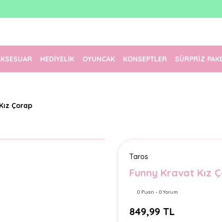
1500 TL Üzeri Ücretsiz Kargo
Tüm Siparişler Aynı Gün Kargoda!
Türkiye'nin En Eğlenceli Kırtasiyesi!
AKSESUAR
HEDİYELİK
OYUNCAK
KONSEPTLER
SÜRPRİZ PAK
Kız Çorap
Taros
Funny Kravat Kız 
0 Puan - 0 Yorum
849,99 TL