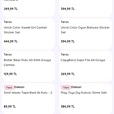
Hello Kitty Pembe Okul Sırt Çantası
249,99 TL
394,99 TL
Hogwarts’tan Gelen Kırtasiye
2.399,99 TL
Favori Harry Potter ürünleri raflarda değil, büyülü bir banner’da seni b
Taros
Taros
Unick Color Sweet Girl Çantalı
Unick Color Oyun Bahçesi Sticker
Timon
Yeni
Yeni
Sticker Set
Set
LOL OMG Fashion Okul Sırt Çantası
Barbie Okul Sırt Çantası - 2704
444,99 TL
394,99 TL
2.399,99 TL
2.499,99 TL
Taros
Taros
Butter Bear Pullu A5 Kilitli Dosya
CapyBara Saplı File A4 Dosya
Kaukko
Yeni
Çantası
Kaukko Kids Sırt Çantası - Fancy Summer
129,99 TL
269,99 TL
2.499,99 TL
Minnoş Dükkan
Minnoş Dükkan
Yeni
Yeni
Simli Washi Tape Bant 6lı Kutu - 2
Play Toys Diy Kokulu Slime Seti
Kaukko
Yeni
Kaukko Kids Sırt Çantası - Fancy Rainbow
89,99 TL
384,99 TL