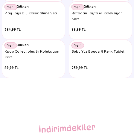
2.499,99 TL
Minnoş Dükkan
Minnoş Dükkan
Yeni
Yeni
Play Toys Diy Klasik Slime Seti
Rafadan Tayfa 6lı Koleksiyon
Kart
384,99 TL
99,99 TL
Minnoş Dükkan
Amos
Yeni
Yeni
Kpop Collectibles 6lı Koleksiyon
Bubu Yüz Boyası 8 Renk Tablet
Kart
89,99 TL
259,99 TL
İndirimdekiler