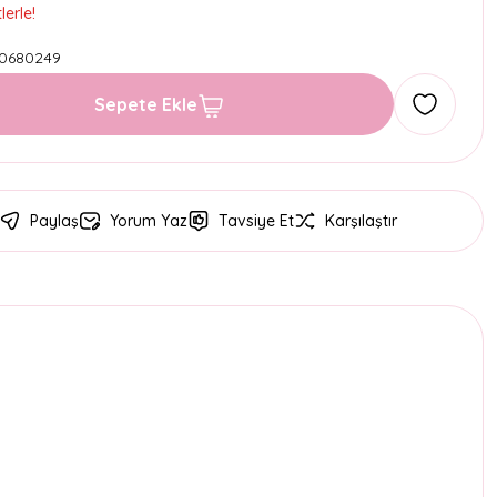
erle!
0680249
Sepete Ekle
Paylaş
Yorum Yaz
Tavsiye Et
Karşılaştır