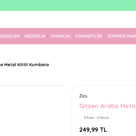
1500 TL Üzeri Ücretsiz Kargo
Tüm Siparişler Aynı Gün Kargoda!
Türkiye'nin En Eğlenceli Kırtasiyesi!
AKSESUAR
HEDİYELİK
OYUNCAK
KONSEPTLER
SÜRPRİZ PAK
a Metal Kilitli Kumbara
Zizu
Gitzen Araba Metal
0 Puan - 0 Yorum
249,99 TL