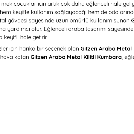
irmek çocuklar için artık çok daha eğlenceli hale geli
 hem keyifle kullanım sağlayacağı hem de odalarında
metal gövdesi sayesinde uzun ömürlü kullanım sunan
G
ına yardımcı olur. Eğlenceli araba tasarımı sayesinde 
keyifli hale getirir.
er için harika bir seçenek olan
Gitzen Araba Metal 
r hava katan
Gitzen Araba Metal Kilitli Kumbara
, eğ
arda yetersiz gördüğünüz noktaları öneri formunu kullanarak tarafımıza il
Bu ürüne ilk yorumu siz yapın!