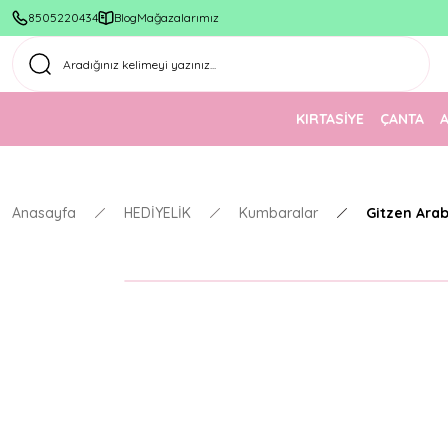
8505220434
Blog
Mağazalarımız
KIRTASİYE
ÇANTA
Anasayfa
HEDİYELİK
Kumbaralar
Gitzen Arab