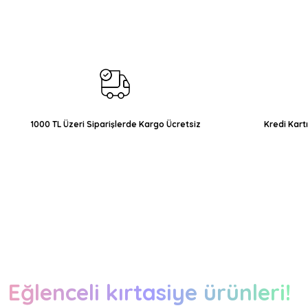
Ürün resmi kalitesiz, bozuk veya görüntülenemiyor.
Ürün açıklamasında eksik bilgiler bulunuyor.
Ürün bilgilerinde hatalar bulunuyor.
Ürün fiyatı diğer sitelerden daha pahalı.
Bu ürüne benzer farklı alternatifler olmalı.
1000 TL Üzeri Siparişlerde Kargo Ücretsiz
Kredi Kart
Eğlenceli kırtasiye ürünleri!