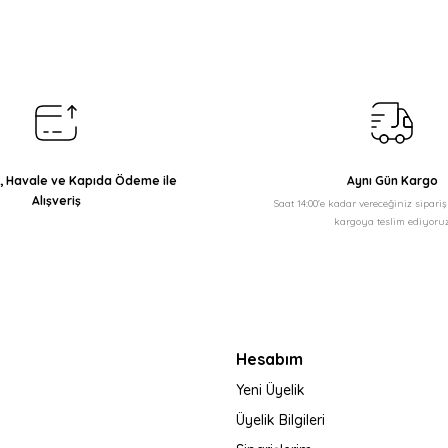
Yorum Yaz
ı, Havale ve Kapıda Ödeme ile
Aynı Gün Kargo
Alışveriş
Saat 14:00'e kadar vereceğiniz sipari
kargoya teslim ediyoruz
Gönder
Hesabım
Yeni Üyelik
Üyelik Bilgileri