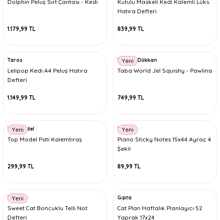
Dolphin Peluş Sırt Çantası - Kedi
Kutulu Maskeli Kedi Kalemli Lüks
Hatıra Defteri
1.179,99 TL
839,99 TL
Taros
Minnoş Dükkan
Yeni
Lelipop Kedi A4 Peluş Hatıra
Taba World Jel Squishy - Pawlina
Defteri
1.149,99 TL
749,99 TL
Top Model
Timon
Yeni
Yeni
Top Model Pati Kalemtıraş
Piano Sticky Notes 15x44 Ayraç 4
Şekil
299,99 TL
89,99 TL
Taros
Gıpta
Yeni
Sweet Cat Boncuklu Telli Not
Cat Plan Haftalık Planlayıcı 52
Defteri
Yaprak 17x24