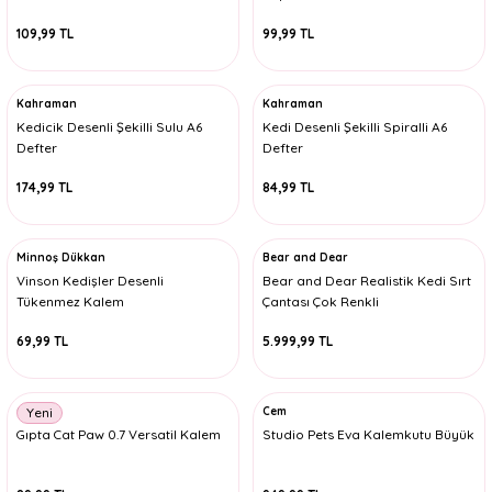
109,99 TL
99,99 TL
Kahraman
Kahraman
Kedicik Desenli Şekilli Sulu A6
Kedi Desenli Şekilli Spiralli A6
Defter
Defter
174,99 TL
84,99 TL
Minnoş Dükkan
Bear and Dear
Vinson Kedişler Desenli
Bear and Dear Realistik Kedi Sırt
Tükenmez Kalem
Çantası Çok Renkli
69,99 TL
5.999,99 TL
Gıpta
Cem
Yeni
Gıpta Cat Paw 0.7 Versatil Kalem
Studio Pets Eva Kalemkutu Büyük