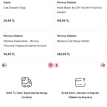
Gıpta
Minnoş Dükkan
Cat Desenli Silgi
Kedi Balık 6lı Çift Taraflı Fosforlu
Kalem
29,99 TL
199,99 TL
Minnoş Dükkan
Minnoş Dükkan
Pembe Kedicikler - Bruno
Believe Cat Peluş Defter
Visconti Happy Graphix Kurşun
Kalem
34,99 TL
269,99 TL
1
2
1000 TL Üzeri Siparişlerde Kargo
Kredi Kartı, Havale ve Kapıda
Ücretsiz
Ödeme ile Alışveriş