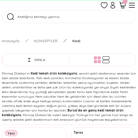
1500 TL Üzeri Ücretsiz Kargo
Tüm Siparişler Aynı Gün Kargoda!
Türkiye'nin En Eğlenceli Kırtasiyesi!
Anasayfa
KONSEPTLER
Kedi
SIRALA
Minnoş Dükkan’ın
Kedi temalı ürün koleksiyonu
, sevimli patili dostlarımızı sevenler için
özel olarak tasarlandı. Tatlı kedi çizimleri, minimalist illüstrasyonlar ve kawaii tarzda
desenlerle süslenmiş çantalar, defterler, kalemler, peluş oyuncaklar, kupalar, sticker
setleri, anahtarlıklar ve daha pek çok ürün bu koleksiyonda yer alıyor. Siyah kedilerden
tekir desenlerine, tüy yumağı peluşlardan pastel tonlu kedi figürlerine kadar farklı
tasarımlar sunuluyor. Hem çocuklar hem de yetişkinler için ideal olan bu ürünler;
okulda, ofiste, evde veya hediye amaçlı kullanılabilir. Lisanslı ve kaliteli malzemelerle
üretilmiş kedi temalı eşyalar; doğum günü, yılbaşı veya özel günlerde tatlı bir sürpriz
yapmak isteyenler için harika bir seçimdir.
Bursa’da en geniş kedi temalı ürün
koleksiyonu
, Minnoş Dükkan’da sizleri bekliyor. Türkiye’nin her yerine hızlı kargo ile
sipariş vererek patili dostlarımızın tatlı enerjisini günlük hayatınıza taşıyabilirsiniz.
Cem
Taros
Yeni