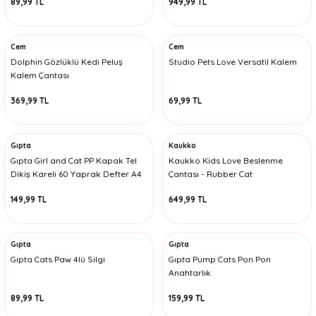
89,99 TL
949,99 TL
Cem
Cem
Dolphin Gözlüklü Kedi Peluş
Studio Pets Love Versatil Kalem
Kalem Çantası
369,99 TL
69,99 TL
Gıpta
Kaukko
Gıpta Girl and Cat PP Kapak Tel
Kaukko Kids Love Beslenme
Dikiş Kareli 60 Yaprak Defter A4
Çantası - Rubber Cat
149,99 TL
649,99 TL
Gıpta
Gıpta
Gıpta Cats Paw 4lü Silgi
Gıpta Pump Cats Pon Pon
Anahtarlık
89,99 TL
159,99 TL