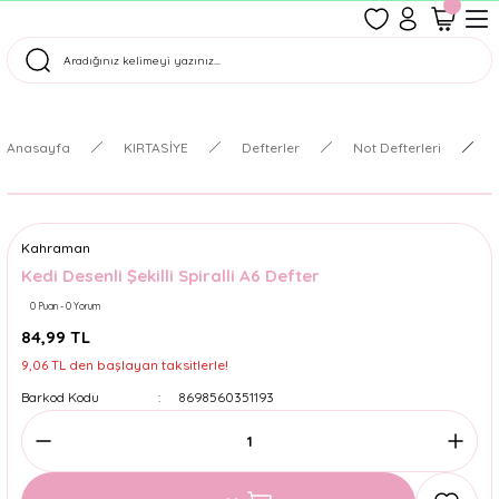
1500 TL Üzeri Ücretsiz Kargo
Tüm Siparişler Aynı Gün Kargoda!
Türkiye'nin En Eğlenceli Kırtasiyesi!
Anasayfa
KIRTASİYE
Defterler
Not Defterleri
Kahraman
Kedi Desenli Şekilli Spiralli A6 Defter
0 Puan - 0 Yorum
84,99 TL
9,06 TL den başlayan taksitlerle!
Barkod Kodu
8698560351193