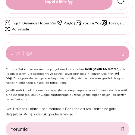
Sepete Ekle
Fiyatı Düşünce Haber Ver
Paylaş
Yorum Yaz
Tavsiye Et
Karşılaştır
Ürün Bilgisi
Minnoş Dükkan’ın en sevimli parçalarından biri olan
Kedi Şekilli A6 Defter
, tatlı
kapak tasarımıyla çocukların ve kawaii severlerin kalbini kazanıyor. Mini
A6
boyutu
sayesinde her yere kolayca taşınabilir; ister okulda ister günlük hayatta
notlarını eğlenceli bir şekilde tutabilirsin.
Şekilli kedi kapak tasarımı sadece işlevsel değil, aynı zamanda masanda dekoratif
bir aksesuar gibi durur. Çizgili sayfalarıyla düzenli yazım sağlar, keyifli bir defter
deneyimi sunar.
Not:
Ürün tekli olarak satılmaktadır. Renk tonları stok partisine göre
değişebilir. Karışık olarak gönderilmektedir.
Yorumlar