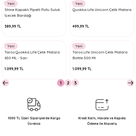
Mikro
Taros
Yeni
Yeni
Shine Kapaklı Pipetli Pullu Suluk
Quokka Life Unicorn Çelik Matara
İçecek Bardağı
389,99 TL
499,99 TL
Taros
Taros
Yeni
Yeni
Taros Quokka Life Çelik Matara
Taros Life Unicorn Çelik Matara
650 ML - Sarı
Bottle 500 Ml
1.099,99 TL
1.099,99 TL
1
2
3
1000 TL Üzeri Siparişlerde Kargo
Kredi Kartı, Havale ve Kapıda
Ücretsiz
Ödeme ile Alışveriş