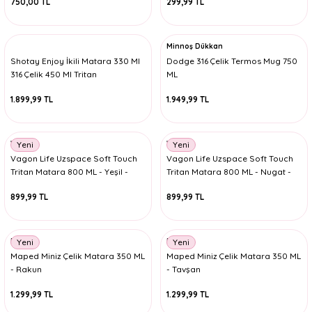
750,00 TL
299,99 TL
Minnoş Dükkan
Shotay Enjoy İkili Matara 330 Ml
Dodge 316 Çelik Termos Mug 750
316 Çelik 450 Ml Tritan
ML
1.899,99 TL
1.949,99 TL
Vagon
Vagon
Yeni
Yeni
Vagon Life Uzspace Soft Touch
Vagon Life Uzspace Soft Touch
Tritan Matara 800 ML - Yeşil -
Tritan Matara 800 ML - Nugat -
3053
3053
899,99 TL
899,99 TL
Maped
Maped
Yeni
Yeni
Maped Miniz Çelik Matara 350 ML
Maped Miniz Çelik Matara 350 ML
- Rakun
- Tavşan
1.299,99 TL
1.299,99 TL