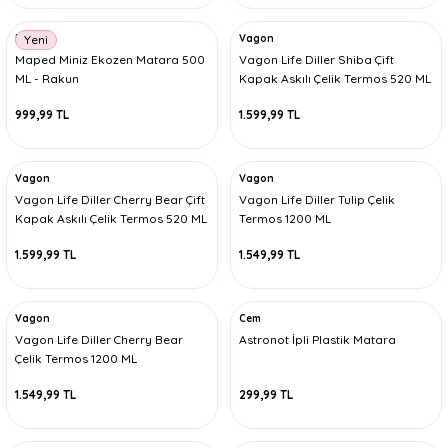
Maped
Vagon
Yeni
Maped Miniz Ekozen Matara 500
Vagon Life Diller Shiba Çift
ML - Rakun
Kapak Askılı Çelik Termos 520 ML
999,99 TL
1.599,99 TL
Vagon
Vagon
Vagon Life Diller Cherry Bear Çift
Vagon Life Diller Tulip Çelik
Kapak Askılı Çelik Termos 520 ML
Termos 1200 ML
1.599,99 TL
1.549,99 TL
Vagon
Cem
Vagon Life Diller Cherry Bear
Astronot İpli Plastik Matara
Çelik Termos 1200 ML
1.549,99 TL
299,99 TL