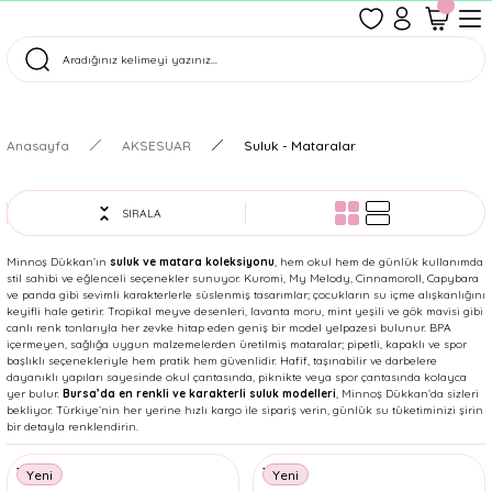
1500 TL Üzeri Ücretsiz Kargo
Tüm Siparişler Aynı Gün Kargoda!
Türkiye'nin En Eğlenceli Kırtasiyesi!
Anasayfa
AKSESUAR
Suluk - Mataralar
SIRALA
Minnoş Dükkan’ın
suluk ve matara koleksiyonu
, hem okul hem de günlük kullanımda
stil sahibi ve eğlenceli seçenekler sunuyor. Kuromi, My Melody, Cinnamoroll, Capybara
ve panda gibi sevimli karakterlerle süslenmiş tasarımlar; çocukların su içme alışkanlığını
keyifli hale getirir. Tropikal meyve desenleri, lavanta moru, mint yeşili ve gök mavisi gibi
canlı renk tonlarıyla her zevke hitap eden geniş bir model yelpazesi bulunur. BPA
içermeyen, sağlığa uygun malzemelerden üretilmiş mataralar; pipetli, kapaklı ve spor
başlıklı seçenekleriyle hem pratik hem güvenlidir. Hafif, taşınabilir ve darbelere
dayanıklı yapıları sayesinde okul çantasında, piknikte veya spor çantasında kolayca
yer bulur.
Bursa’da en renkli ve karakterli suluk modelleri
, Minnoş Dükkan’da sizleri
bekliyor. Türkiye’nin her yerine hızlı kargo ile sipariş verin, günlük su tüketiminizi şirin
bir detayla renklendirin.
Taros
Taros
Yeni
Yeni