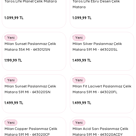
Taros Life Planet Çelik Matara
Taros Life Ebru Desen Çelik
Matara
1.099,99 TL
1.099,99 TL
Milan
Milan
Yeni
Yeni
Milan Sunset Paslanmaz Çelik
Milan Silver Paslanmaz Çelik
Matara 354 Ml - 643012SN
Matara 591 Ml - 643020SL
1.199,99 TL
1.499,99 TL
Milan
Milan
Yeni
Yeni
Milan Sunset Paslanmaz Çelik
Milan Fit Lacivert Paslanmaz Çelik
Matara 591 Ml - 643020SN
Matara 591 Ml - 643020FL
1.499,99 TL
1.499,99 TL
Milan
Milan
Yeni
Yeni
Milan Copper Paslanmaz Çelik
Milan Acid Sarı Paslanmaz Çelik
Matara 591 Ml - 643020CP
Matara 591 Ml - 643020ACDY