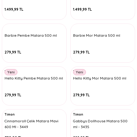
1.499,99 TL
1.499,99 TL
Barbie Pembe Matara 500 ml
Barbie Mor Matara 500 ml
279,99 TL
279,99 TL
Timon
Timon
Yeni
Yeni
Hello Kitty Pembe Matara 500 ml
Hello Kitty Mor Matara 500 ml
279,99 TL
279,99 TL
Timon
Timon
Cinnamoroll Çelik Matara Mavi
Gabbys Dollhouse Matara 500
600 Ml - 3449
ml - 3435