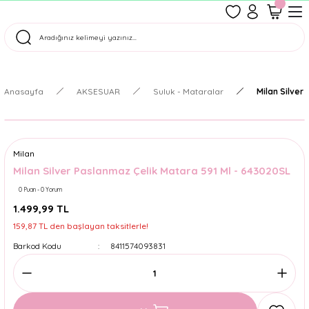
1500 TL Üzeri Ücretsiz Kargo
Tüm Siparişler Aynı Gün Kargoda!
Türkiye'nin En Eğlenceli Kırtasiyesi!
Anasayfa
AKSESUAR
Suluk - Mataralar
Milan Silver
Milan
Milan Silver Paslanmaz Çelik Matara 591 Ml - 643020SL
0 Puan - 0 Yorum
1.499,99 TL
159,87 TL den başlayan taksitlerle!
Barkod Kodu
8411574093831