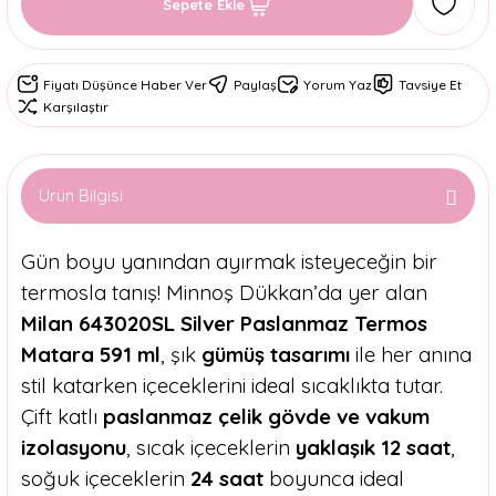
Sepete Ekle
Fiyatı Düşünce Haber Ver
Paylaş
Yorum Yaz
Tavsiye Et
Karşılaştır
Ürün Bilgisi
Gün boyu yanından ayırmak isteyeceğin bir
termosla tanış! Minnoş Dükkan’da yer alan
Milan 643020SL Silver Paslanmaz Termos
Matara 591 ml
, şık
gümüş tasarımı
ile her anına
stil katarken içeceklerini ideal sıcaklıkta tutar.
Çift katlı
paslanmaz çelik gövde ve vakum
izolasyonu
, sıcak içeceklerin
yaklaşık 12 saat
,
soğuk içeceklerin
24 saat
boyunca ideal