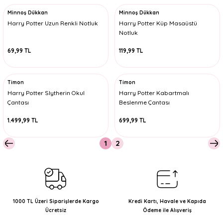
Minnoş Dükkan
Minnoş Dükkan
Harry Potter Uzun Renkli Notluk
Harry Potter Küp Masaüstü
Notluk
69,99 TL
119,99 TL
Timon
Timon
Harry Potter Slytherin Okul
Harry Potter Kabartmalı
Çantası
Beslenme Çantası
1.499,99 TL
699,99 TL
1
2
1000 TL Üzeri Siparişlerde Kargo
Kredi Kartı, Havale ve Kapıda
Ücretsiz
Ödeme ile Alışveriş