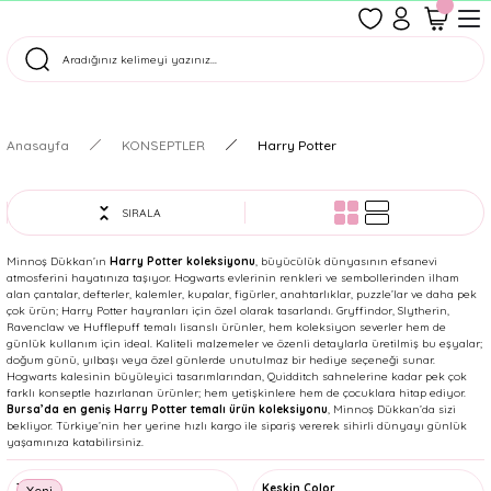
1500 TL Üzeri Ücretsiz Kargo
Tüm Siparişler Aynı Gün Kargoda!
Türkiye'nin En Eğlenceli Kırtasiyesi!
Anasayfa
KONSEPTLER
Harry Potter
SIRALA
Minnoş Dükkan’ın
Harry Potter koleksiyonu
, büyücülük dünyasının efsanevi
atmosferini hayatınıza taşıyor. Hogwarts evlerinin renkleri ve sembollerinden ilham
alan çantalar, defterler, kalemler, kupalar, figürler, anahtarlıklar, puzzle’lar ve daha pek
çok ürün; Harry Potter hayranları için özel olarak tasarlandı. Gryffindor, Slytherin,
Ravenclaw ve Hufflepuff temalı lisanslı ürünler, hem koleksiyon severler hem de
günlük kullanım için ideal. Kaliteli malzemeler ve özenli detaylarla üretilmiş bu eşyalar;
doğum günü, yılbaşı veya özel günlerde unutulmaz bir hediye seçeneği sunar.
Hogwarts kalesinin büyüleyici tasarımlarından, Quidditch sahnelerine kadar pek çok
farklı konseptle hazırlanan ürünler; hem yetişkinlere hem de çocuklara hitap ediyor.
Bursa’da en geniş Harry Potter temalı ürün koleksiyonu
, Minnoş Dükkan’da sizi
bekliyor. Türkiye’nin her yerine hızlı kargo ile sipariş vererek sihirli dünyayı günlük
yaşamınıza katabilirsiniz.
Taros
Keskin Color
Yeni