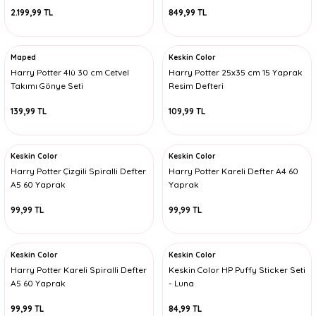
2.199,99 TL
849,99 TL
Maped
Keskin Color
Harry Potter 4lü 30 cm Cetvel
Harry Potter 25x35 cm 15 Yaprak
Takımı Gönye Seti
Resim Defteri
139,99 TL
109,99 TL
Keskin Color
Keskin Color
Harry Potter Çizgili Spiralli Defter
Harry Potter Kareli Defter A4 60
A5 60 Yaprak
Yaprak
99,99 TL
99,99 TL
Keskin Color
Keskin Color
Harry Potter Kareli Spiralli Defter
Keskin Color HP Puffy Sticker Seti
A5 60 Yaprak
- Luna
99,99 TL
84,99 TL