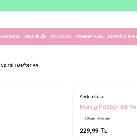
1500 TL Üzeri Ücretsiz Kargo
Tüm Siparişler Aynı Gün Kargoda!
Türkiye'nin En Eğlenceli Kırtasiyesi!
AKSESUAR
HEDİYELİK
OYUNCAK
KONSEPTLER
SÜRPRİZ PAK
 Spiralli Defter A4
Keskin Color
Harry Potter 80 Yap
0 Puan - 0 Yorum
229,99 TL