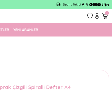
Sipariş Takibi
ETLER
YENİ ÜRÜNLER
rak Çizgili Spiralli Defter A4