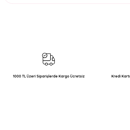
Bu ürünün fiyat bilgisi, resim, ürün açıklamalarında ve diğer konul
Görüş ve önerileriniz için teşekkür ederiz.
Ürün resmi kalitesiz, bozuk veya görüntülenemiyor.
Ürün açıklamasında eksik bilgiler bulunuyor.
Ürün bilgilerinde hatalar bulunuyor.
Ürün fiyatı diğer sitelerden daha pahalı.
Bu ürüne benzer farklı alternatifler olmalı.
1000 TL Üzeri Siparişlerde Kargo Ücretsiz
Kredi Kart