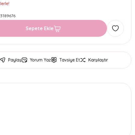
erle!
3189676
Sepete Ekle
Paylaş
Yorum Yaz
Tavsiye Et
Karşılaştır