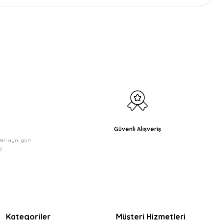
etebilirsiniz.
Güvenli Alışveriş
şleri aynı gün
!
Kategoriler
Müşteri Hizmetleri