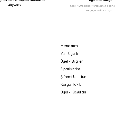
Alışveriş
Saat 14:00'e kadar vereceğiniz sipari
kargoya teslim ediyoruz
Hesabım
Yeni Üyelik
Üyelik Bilgileri
Siparişlerim
Şifremi Unuttum
Kargo Takibi
Üyelik Koşulları