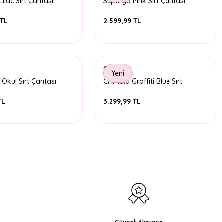
ilac Sırt Çantası
Superga Pink Sırt Çantası
 TL
2.599,99 TL
Chimola
Yeni
 Okul Sırt Çantası
Chimola Graffiti Blue Sırt
Çantası 17inç
TL
3.299,99 TL
Güvenli Alışveriş