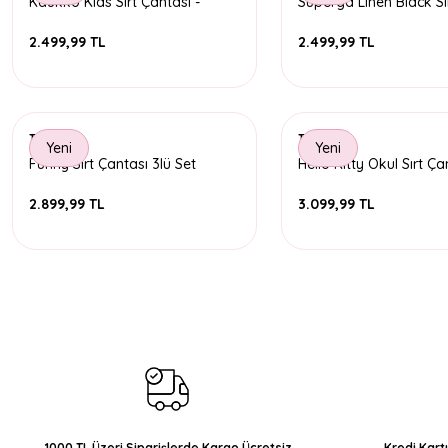
Kaukko Kids Sırt Çantası -
Superga Linen Black Sı
Paterned Ice Cream
Çantası
2.499,99 TL
2.499,99 TL
Taros
Timon
Yeni
Yeni
Funny Sırt Çantası 3lü Set
Hello Kitty Okul Sırt Ça
Pembe
2.899,99 TL
3.099,99 TL
1000 TL Üzeri Siparişlerde Kargo Ücretsiz
Kredi Kart