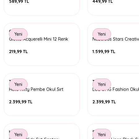
589,99 TL
449,99 TL
Giotto
Yeni
Yeni
Giotto Acquerelli Mini 12 Renk
Nebulous Stars Creati
Suluboya
SketchBook Nebulia Sp
219,99 TL
1.599,99 TL
Timon
Timon
Yeni
Yeni
Hello Kitty Pembe Okul Sırt
LOL OMG Fashion Okul 
Çantası
Çantası
2.399,99 TL
2.399,99 TL
Kaukko
Superga
Yeni
Yeni