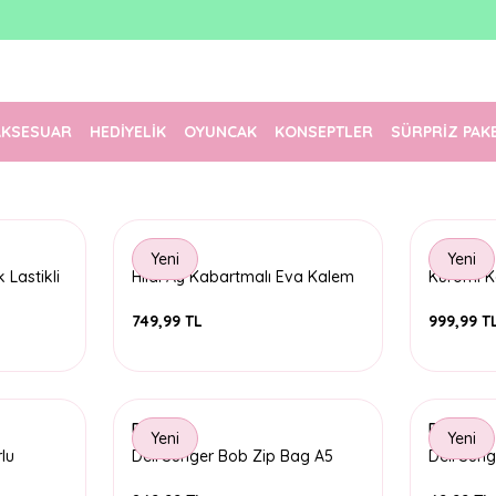
1500 TL Üzeri Ücretsiz Kargo
Tüm Siparişler Aynı Gün Kargoda!
Türkiye'nin En Eğlenceli Kırtasiyesi!
AKSESUAR
HEDİYELİK
OYUNCAK
KONSEPTLER
SÜRPRİZ PAK
Yeni
Yeni
 Lastikli
Hilal Ay Kabartmalı Eva Kalem
Kuromi K
Çantası
Çantası 
749,99 TL
999,99 T
Deli
Deli
Yeni
Yeni
lu
Deli Sünger Bob Zip Bag A5
Deli Sün
enk