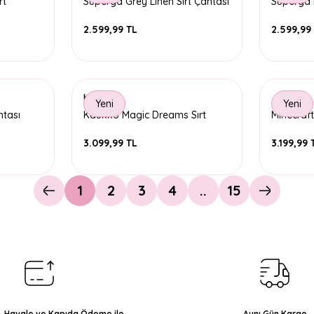
rt
Superga Grey Linen Sırt Çantası
Superga L
2.599,99 TL
2.599,99
Kaukko
Yeni
Yeni
ntası
Kaukko Magic Dreams Sırt
Minecraft
Çantası - Leather Floral Blue
3.099,99 TL
3.199,99 
1
2
3
4
..
15
ı, Havale ve Kapıda Ödeme ile
Aynı Gün Kargo