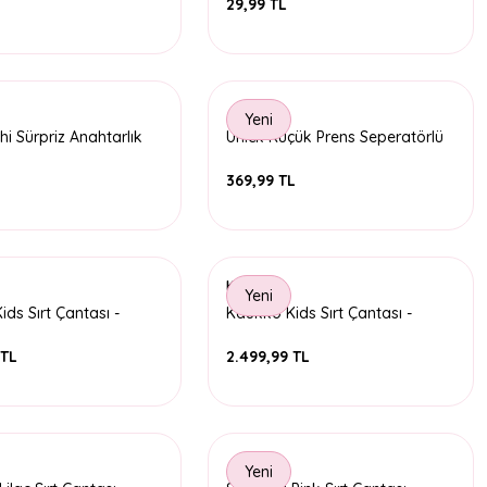
29,99 TL
Yeni
i Sürpriz Anahtarlık
Unick Küçük Prens Seperatörlü
A5 Defter
L
369,99 TL
Kaukko
Yeni
ds Sırt Çantası -
Kaukko Kids Sırt Çantası -
ummer
Fancy Rainbow
 TL
2.499,99 TL
Yeni