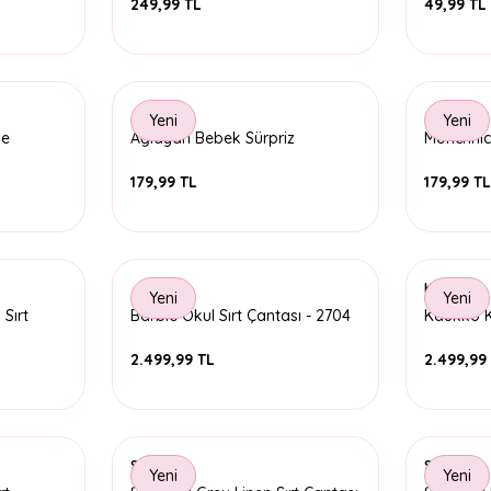
249,99 TL
49,99 TL
Yeni
Yeni
ve
Ağlayan Bebek Sürpriz
Monchhich
arkling
Anahtarlık Kutusu
Kutusu
179,99 TL
179,99 T
Kaukko
Yeni
Yeni
Sırt
Barbie Okul Sırt Çantası - 2704
Kaukko Ki
Fancy S
2.499,99 TL
2.499,99
Superga
Superga
Yeni
Yeni