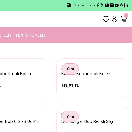
Sipariş Takibi
ETLER
YENİ ÜRÜNLER
Yeni
abartmalı Kalem
Kuromi Kabartmalı Kalem
- 3328
Çantası Küçük - 3340
L
819,99 TL
Deli
Yeni
ger Bob 0.5 2B Uç Min
Deli Sünger Bob Renkli Silgi