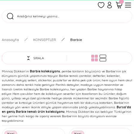
1500 TL Üzeri Ücretsiz Kargo
Tüm Siparişler Aynı Gün Kargoda!
Türkiye'nin En Eğlenceli Kırtasiyesi!
Anasayfa
KONSEPTLER
Barbie
SIRALA
Minnoş Dükkan’ın
Barbie koleksiyonu
, pembe tonların büyüsünü ve Barbie’nin şık
dünyasını günlük yaşamınıza taşıyor. Barbie temalı çantalar, defterler, kalemler,
suluklar, makyaj setleri, stickerlar, puzzle’lar ve daha pek çok ürün; hem oyun hem okul
zamanını daha renkli hale getiriyor. Parıltılı detaylar, modaya uygun tasarımlar ve
lisanslı üretim kalitesiyle Barbie koleksiyonu, her yaştan Barbie hayranına hitap
ediyor. Hem çocuklar hem de koleksiyon severler için tasarlanan bu ürünler; doğum
günü, yılbaşı veya özel günlerde hediye olarak mükemmel bir seçimdir. Barbie figürlü
çantalar ve kırtasiye ürünleri günlük hayatınıza tatlı bir dokunuş katarken, Barbie’nin
modaya yön veren ikonik stiliyle yaşam alanınızda şıklığı yakalayabilirsiniz.
Bursa’da
en geniş Barbie temalı ürün koleksiyonu
, Minnoş Dükkan’da sizi bekliyor. Türkiye’nin
her yerine hızlı kargo ile sipariş vererek Barbie’nin büyülü dünyasını evinize
taşıyabilirsiniz.
Yeni
Yeni