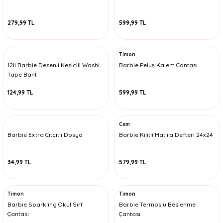
279,99 TL
599,99 TL
Timon
12li Barbie Desenli Kesicili Washi
Barbie Peluş Kalem Çantası
Tape Bant
124,99 TL
599,99 TL
Cem
Barbie Extra Çıtçıtlı Dosya
Barbie Kilitli Hatıra Defteri 24x24
34,99 TL
579,99 TL
Timon
Timon
Barbie Sparkling Okul Sırt
Barbie Termoslu Beslenme
Çantası
Çantası