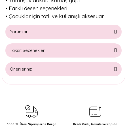
• Yumuşak dokulu kumaş yapı
• Farklı desen seçenekleri
• Çocuklar için tatlı ve kullanışlı aksesuar
Yorumlar
Taksit Seçenekleri
Bu ürüne ilk yorumu siz yapın!
Önerileriniz
Yorum Yaz
Bu ürünün fiyat bilgisi, resim, ürün açıklamalarında ve diğer
konularda yetersiz gördüğünüz noktaları öneri formunu
kullanarak tarafımıza iletebilirsiniz.
Görüş ve önerileriniz için teşekkür ederiz.
Ürün resmi kalitesiz, bozuk veya görüntülenemiyor.
Ürün açıklamasında eksik bilgiler bulunuyor.
1000 TL Üzeri Siparişlerde Kargo
Kredi Kartı, Havale ve Kapıda