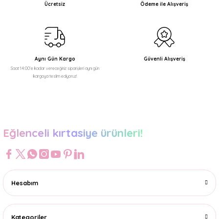
Ücretsiz
Ödeme ile Alışveriş
Ürün bilgilerinde hatalar bulunuyor.
Ürün fiyatı diğer sitelerden daha pahalı.
Bu ürüne benzer farklı alternatifler olmalı.
Aynı Gün Kargo
Güvenli Alışveriş
Saat 14:00'e kadar vereceğiniz siparişleri aynı gün
kargoya teslim ediyoruz!
Gönder
Eğlenceli kırtasiye ürünleri!
Hesabım
Kategoriler