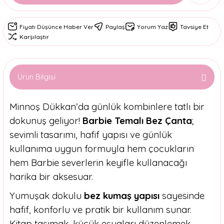
Fiyatı Düşünce Haber Ver
Paylaş
Yorum Yaz
Tavsiye Et
Karşılaştır
Ürün Bilgisi
Minnoş Dükkan’da günlük kombinlere tatlı bir
dokunuş geliyor!
Barbie Temalı Bez Çanta
;
sevimli tasarımı, hafif yapısı ve günlük
kullanıma uygun formuyla hem çocukların
hem Barbie severlerin keyifle kullanacağı
harika bir aksesuar.
Yumuşak dokulu
bez kumaş yapısı
sayesinde
hafif, konforlu ve pratik bir kullanım sunar.
Kitap taşımak, küçük eşyaları düzenlemek,