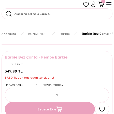
1500 TL Üzeri Ücretsiz Kargo
Tüm Siparişler Aynı Gün Kargoda!
Türkiye'nin En Eğlenceli Kırtasiyesi!
Anasayfa
KONSEPTLER
Barbie
Barbie Bez Çanta - 
Barbie Bez Çanta - Pembe Barbie
0 Puan - 0 Yorum
349,99 TL
37,30 TL den başlayan taksitlerle!
Barkod Kodu
8682059381013
Sepete Ekle