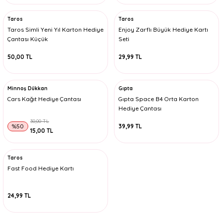
Taros
Taros
Taros Simli Yeni Yıl Karton Hediye
Enjoy Zarflı Büyük Hediye Kartı
Çantası Küçük
Seti
50,00 TL
29,99 TL
Minnoş Dükkan
Gıpta
Cars Kağıt Hediye Çantası
Gıpta Space B4 Orta Karton
Hediye Çantası
30,00 TL
%50
39,99 TL
15,00 TL
Taros
Fast Food Hediye Kartı
24,99 TL