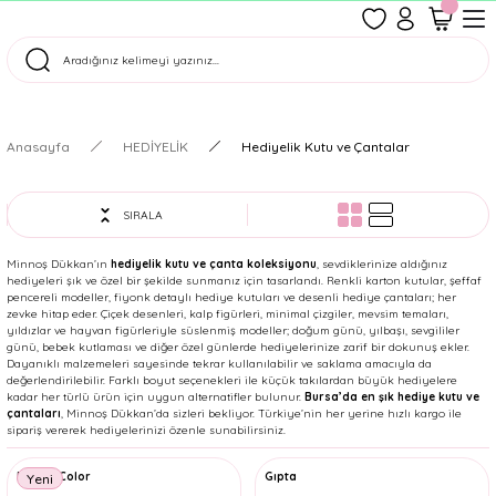
1500 TL Üzeri Ücretsiz Kargo
Tüm Siparişler Aynı Gün Kargoda!
Türkiye'nin En Eğlenceli Kırtasiyesi!
Anasayfa
HEDİYELİK
Hediyelik Kutu ve Çantalar
SIRALA
Minnoş Dükkan’ın
hediyelik kutu ve çanta koleksiyonu
, sevdiklerinize aldığınız
hediyeleri şık ve özel bir şekilde sunmanız için tasarlandı. Renkli karton kutular, şeffaf
pencereli modeller, fiyonk detaylı hediye kutuları ve desenli hediye çantaları; her
zevke hitap eder. Çiçek desenleri, kalp figürleri, minimal çizgiler, mevsim temaları,
yıldızlar ve hayvan figürleriyle süslenmiş modeller; doğum günü, yılbaşı, sevgililer
günü, bebek kutlaması ve diğer özel günlerde hediyelerinize zarif bir dokunuş ekler.
Dayanıklı malzemeleri sayesinde tekrar kullanılabilir ve saklama amacıyla da
değerlendirilebilir. Farklı boyut seçenekleri ile küçük takılardan büyük hediyelere
kadar her türlü ürün için uygun alternatifler bulunur.
Bursa’da en şık hediye kutu ve
çantaları
, Minnoş Dükkan’da sizleri bekliyor. Türkiye’nin her yerine hızlı kargo ile
sipariş vererek hediyelerinizi özenle sunabilirsiniz.
Keskin Color
Gıpta
Yeni