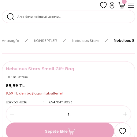
1500 TL Üzeri Ücretsiz Kargo
Tüm Siparişler Aynı Gün Kargoda!
Türkiye'nin En Eğlenceli Kırtasiyesi!
Anasayfa
KONSEPTLER
Nebulous Stars
Nebulous Sta
Nebulous Stars Small Gift Bag
0 Puan - 0 Yorum
89,99 TL
9,59 TL den başlayan taksitlerle!
Barkod Kodu
694704119023
Sepete Ekle