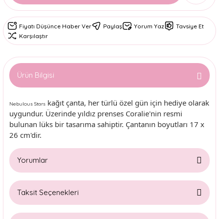
Fiyatı Düşünce Haber Ver
Paylaş
Yorum Yaz
Tavsiye Et
Karşılaştır
Ürün Bilgisi
kağıt çanta,
her türlü özel gün için hediye olarak
Nebulous Stars
uygundur. Üzerinde yıldız prenses Coralie'nin resmi
bulunan lüks bir tasarıma sahiptir. Çantanın boyutları 17 x
26 cm'dir.
Yorumlar
Taksit Seçenekleri
Bu ürüne ilk yorumu siz yapın!