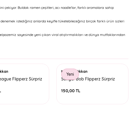
ini çekiyor. Buldak ramen çeşitleri, acı noodle'lar, farklı aromalara sahip
denemek istediğiniz anlarda keyifle tüketebileceğiniz birçok farklı ürün sizleri
yelpazemiz sayesinde yeni çıkan viral atıştırmalıkları ve dünya mutfaklarından
ükkan
Minnoş Dükkan
Yeni
eague Flipperz Sürpriz
Sünger Bob Flipperz Sürpriz
Paket
L
150,00 TL