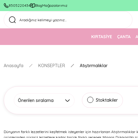
8505220434
Blog
Mağazalarımız
KIRTASİYE
ÇANTA
Anasayfa
KONSEPTLER
Atıştırmalıklar
Stoktakiler
Dünyanın farklı lezzetlerini keşfetmek isteyenler için hazırlanan Atıştırmalıklar k
ürünlerinden sürpriz lezzetlere kadar birçok farklı seçenek Minnoş Dükkan'da sizl