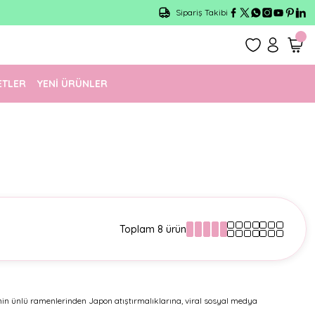
Sipariş Takibi
ETLER
YENİ ÜRÜNLER
Toplam 8 ürün
re'nin ünlü ramenlerinden Japon atıştırmalıklarına, viral sosyal medya