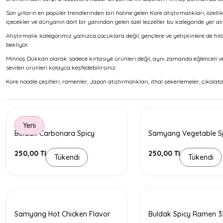
Son yılların en popüler trendlerinden biri haline gelen Kore atıştırmalıkları, özell
içecekler ve dünyanın dört bir yanından gelen özel lezzetler bu kategoride yer alı
Atıştırmalık kategorimiz yalnızca çocuklara değil, gençlere ve yetişkinlere de hit
bekliyor.
Minnoş Dükkan olarak sadece kırtasiye ürünleri değil, aynı zamanda eğlenceli ve
sevilen ürünleri kolayca keşfedebilirsiniz.
Kore noodle çeşitleri, ramenler, Japon atıştırmalıkları, ithal şekerlemeler, çikolata
Yeni
Buldak Carbonara Spicy
Samyang Vegetable S
Ramen
Ramen Buldak
250,00 TL
250,00 TL
Tükendi
Tükendi
Samyang Hot Chicken Flavor
Buldak Spicy Ramen 3