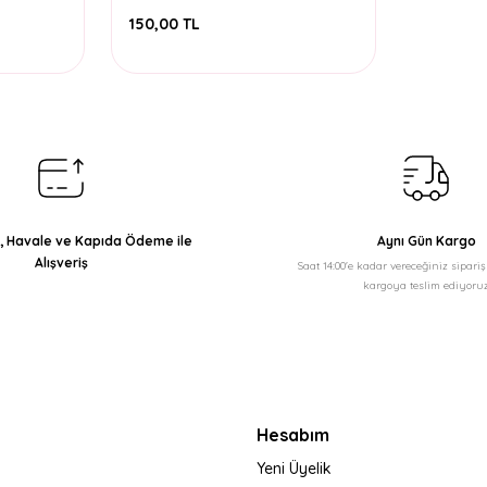
Paket
150,00 TL
ı, Havale ve Kapıda Ödeme ile
Aynı Gün Kargo
Alışveriş
Saat 14:00'e kadar vereceğiniz sipari
kargoya teslim ediyoruz
Hesabım
Yeni Üyelik