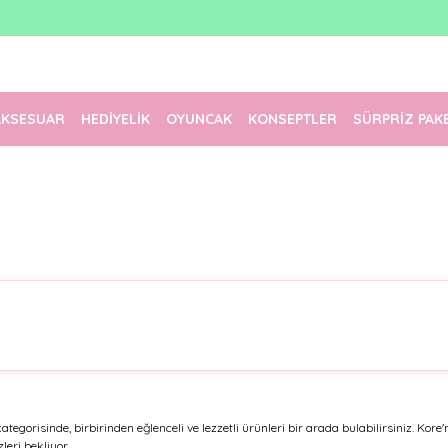
1500 TL Üzeri Ücretsiz Kargo
Tüm Siparişler Aynı Gün Kargoda!
Türkiye'nin En Eğlenceli Kırtasiyesi!
AKSESUAR
HEDİYELİK
OYUNCAK
KONSEPTLER
SÜRPRİZ PAK
ategorisinde, birbirinden eğlenceli ve lezzetli ürünleri bir arada bulabilirsiniz. Ko
eri bekliyor.