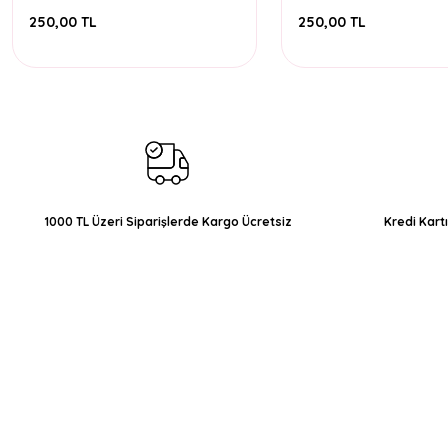
Ramen Buldak Black Bean
250,00 TL
250,00 TL
Sauce
1000 TL Üzeri Siparişlerde Kargo Ücretsiz
Kredi Kart