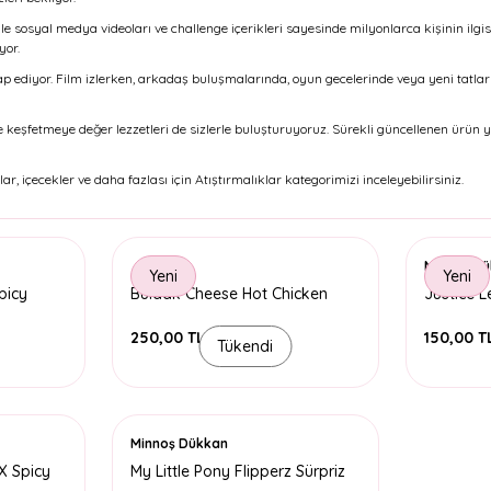
ikle sosyal medya videoları ve challenge içerikleri sayesinde milyonlarca kişinin ilgis
yor.
ap ediyor. Film izlerken, arkadaş buluşmalarında, oyun gecelerinde veya yeni tatlar 
 keşfetmeye değer lezzetleri de sizlerle buluşturuyoruz. Sürekli güncellenen ürün 
lar, içecekler ve daha fazlası için Atıştırmalıklar kategorimizi inceleyebilirsiniz.
Minnoş D
Yeni
Yeni
picy
Buldak Cheese Hot Chicken
Justice L
Ramen
Paket
250,00 TL
150,00 T
Tükendi
Minnoş Dükkan
X Spicy
My Little Pony Flipperz Sürpriz