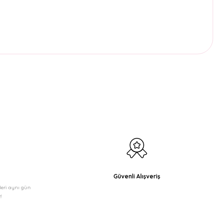
etebilirsiniz.
Güvenli Alışveriş
şleri aynı gün
!