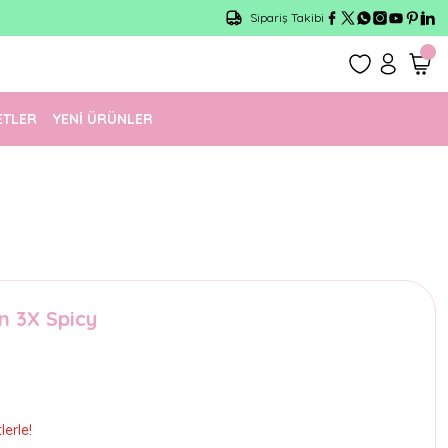
Sipariş Takibi
ETLER
YENİ ÜRÜNLER
n 3X Spicy
erle!