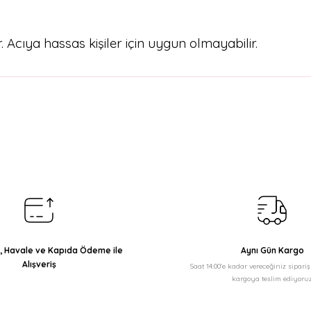
. Acıya hassas kişiler için uygun olmayabilir.
arda yetersiz gördüğünüz noktaları öneri formunu kullanarak tarafımıza il
Bu ürüne ilk yorumu siz yapın!
Yorum Yaz
ı, Havale ve Kapıda Ödeme ile
Aynı Gün Kargo
Alışveriş
Saat 14:00'e kadar vereceğiniz sipari
kargoya teslim ediyoruz