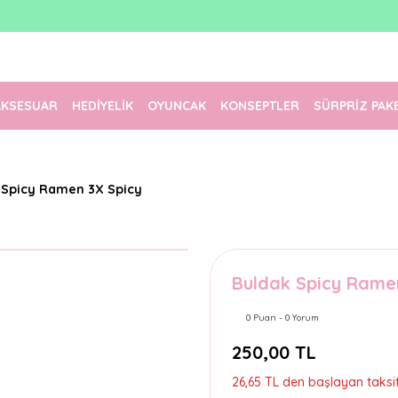
1500 TL Üzeri Ücretsiz Kargo
Tüm Siparişler Aynı Gün Kargoda!
Türkiye'nin En Eğlenceli Kırtasiyesi!
AKSESUAR
HEDİYELİK
OYUNCAK
KONSEPTLER
SÜRPRİZ PAK
 Spicy Ramen 3X Spicy
Buldak Spicy Rame
0 Puan - 0 Yorum
250,00 TL
26,65 TL den başlayan taksitl