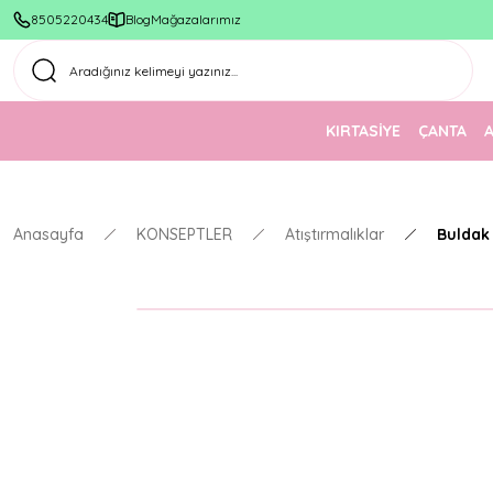
8505220434
Blog
Mağazalarımız
KIRTASİYE
ÇANTA
Anasayfa
KONSEPTLER
Atıştırmalıklar
Buldak