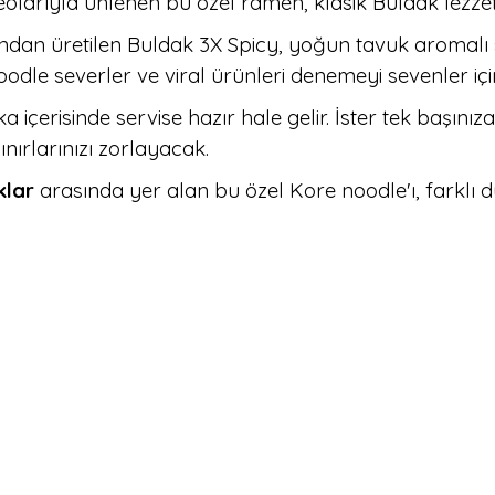
larıyla ünlenen bu özel ramen, klasik Buldak lezzetin
dan üretilen Buldak 3X Spicy, yoğun tavuk aromalı so
dle severler ve viral ürünleri denemeyi sevenler içi
 içerisinde servise hazır hale gelir. İster tek başınız
nırlarınızı zorlayacak.
ıklar
arasında yer alan bu özel Kore noodle'ı, farklı d