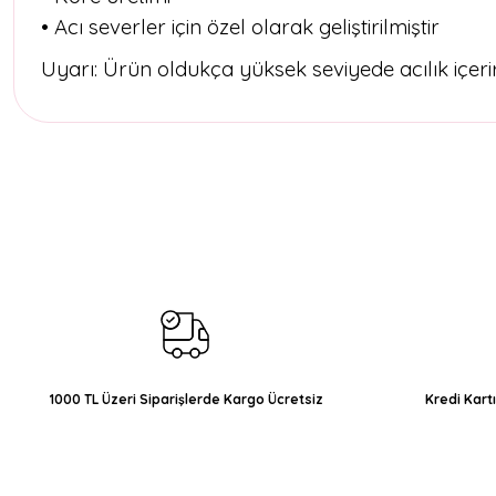
• Acı severler için özel olarak geliştirilmiştir
Uyarı: Ürün oldukça yüksek seviyede acılık içerir
Bu ürünün fiyat bilgisi, resim, ürün açıklamalarında ve diğer konul
Görüş ve önerileriniz için teşekkür ederiz.
Ürün resmi kalitesiz, bozuk veya görüntülenemiyor.
Ürün açıklamasında eksik bilgiler bulunuyor.
Ürün bilgilerinde hatalar bulunuyor.
Ürün fiyatı diğer sitelerden daha pahalı.
Bu ürüne benzer farklı alternatifler olmalı.
1000 TL Üzeri Siparişlerde Kargo Ücretsiz
Kredi Kart