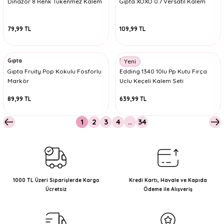
Dinazor 8 Renk Tükenmez Kalem
Gıpta XOXO 0.7 Versatil Kalem
79,99 TL
109,99 TL
Gıpta
Edding
Yeni
Gıpta Fruity Pop Kokulu Fosforlu
Edding 1340 10lu Pp Kutu Fırça
Markör
Uclu Keçeli Kalem Seti
89,99 TL
639,99 TL
1
2
3
4
..
34
1000 TL Üzeri Siparişlerde Kargo
Kredi Kartı, Havale ve Kapıda
Ücretsiz
Ödeme ile Alışveriş