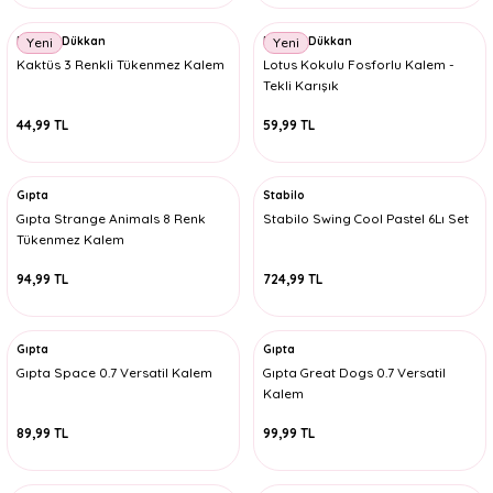
Minnoş Dükkan
Minnoş Dükkan
Yeni
Yeni
Kaktüs 3 Renkli Tükenmez Kalem
Lotus Kokulu Fosforlu Kalem -
Tekli Karışık
44,99 TL
59,99 TL
Gıpta
Stabilo
Gıpta Strange Animals 8 Renk
Stabilo Swing Cool Pastel 6Lı Set
Tükenmez Kalem
94,99 TL
724,99 TL
Gıpta
Gıpta
Gıpta Space 0.7 Versatil Kalem
Gıpta Great Dogs 0.7 Versatil
Kalem
89,99 TL
99,99 TL