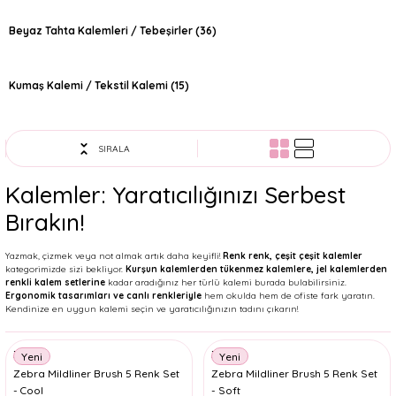
Beyaz Tahta Kalemleri / Tebeşirler
(36)
Kumaş Kalemi / Tekstil Kalemi
(15)
SIRALA
Kalemler: Yaratıcılığınızı Serbest
Bırakın!
Yazmak, çizmek veya not almak artık daha keyifli!
Renk renk, çeşit çeşit kalemler
kategorimizde sizi bekliyor.
Kurşun kalemlerden tükenmez kalemlere, jel kalemlerden
renkli kalem setlerine
kadar aradığınız her türlü kalemi burada bulabilirsiniz.
Ergonomik tasarımları ve canlı renkleriyle
hem okulda hem de ofiste fark yaratın.
Kendinize en uygun kalemi seçin ve yaratıcılığınızın tadını çıkarın!
Zebra
Zebra
Yeni
Yeni
Zebra Mildliner Brush 5 Renk Set
Zebra Mildliner Brush 5 Renk Set
- Cool
- Soft