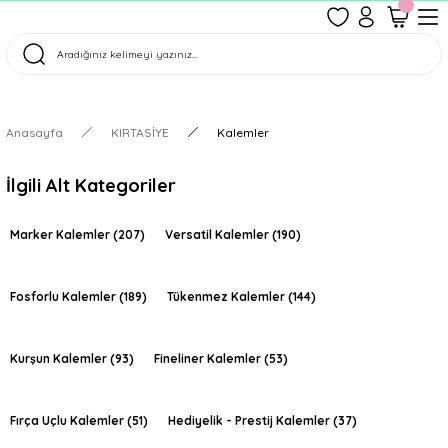
1500 TL Üzeri Ücretsiz Kargo
Tüm Siparişler Aynı Gün Kargoda!
Türkiye'nin En Eğlenceli Kırtasiyesi!
Anasayfa
KIRTASİYE
Kalemler
İlgili Alt Kategoriler
Marker Kalemler
(207)
Versatil Kalemler
(190)
Fosforlu Kalemler
(189)
Tükenmez Kalemler
(144)
Kurşun Kalemler
(93)
Fineliner Kalemler
(53)
Fırça Uçlu Kalemler
(51)
Hediyelik - Prestij Kalemler
(37)