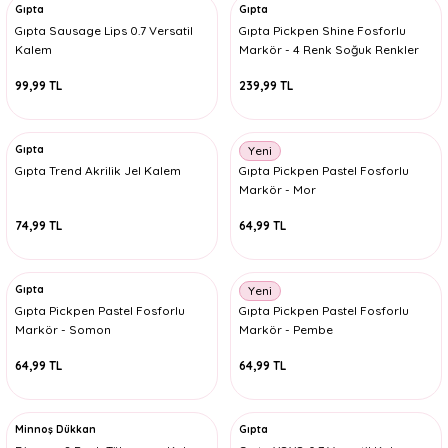
Gıpta
Gıpta
Gıpta Sausage Lips 0.7 Versatil
Gıpta Pickpen Shine Fosforlu
Kalem
Markör - 4 Renk Soğuk Renkler
99,99 TL
239,99 TL
Gıpta
Gıpta
Yeni
Gıpta Trend Akrilik Jel Kalem
Gıpta Pickpen Pastel Fosforlu
Markör - Mor
74,99 TL
64,99 TL
Gıpta
Gıpta
Yeni
Gıpta Pickpen Pastel Fosforlu
Gıpta Pickpen Pastel Fosforlu
Markör - Somon
Markör - Pembe
64,99 TL
64,99 TL
Minnoş Dükkan
Gıpta