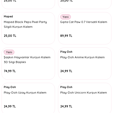
25,00 TL
25,00 TL
Maped
Gıpta
Yeni
Maped Black Peps Pixel Party
Gıpta Cat Paw 0.7 Versatil Kalem
Silgili Kurşun Kalem
25,00 TL
89,99 TL
Bubu
Play-Doh
Yeni
Şaşkın Hayvanlar Kurşun Kalem
Play-Doh Anime Kurşun Kalem
3D Silgi Başlıklı
74,99 TL
24,99 TL
Play-Doh
Play-Doh
Play-Doh Uzay Kurşun Kalem
Play-Doh Unicorn Kurşun Kalem
24,99 TL
24,99 TL