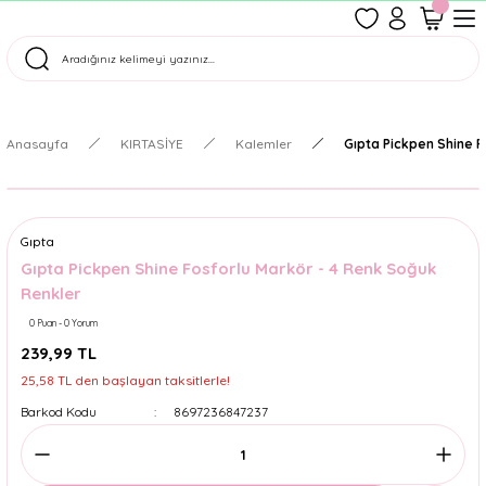
1500 TL Üzeri Ücretsiz Kargo
Tüm Siparişler Aynı Gün Kargoda!
Türkiye'nin En Eğlenceli Kırtasiyesi!
Anasayfa
KIRTASİYE
Kalemler
Gıpta Pickpen Shine F
Gıpta
Gıpta Pickpen Shine Fosforlu Markör - 4 Renk Soğuk
Renkler
0 Puan - 0 Yorum
239,99 TL
25,58 TL den başlayan taksitlerle!
Barkod Kodu
8697236847237