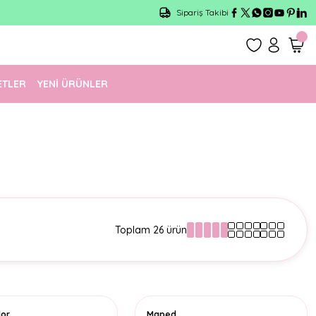
Sipariş Takibi
ETLER
YENİ ÜRÜNLER
Toplam 26 ürün
lor
Maped