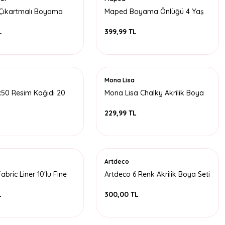
 Çıkartmalı Boyama
Maped Boyama Önlüğü 4 Yaş
0x28
102-128 Cm
L
399,99 TL
Mona Lisa
x50 Resim Kağıdı 20
Mona Lisa Chalky Akrilik Boya
Seti 6 Renk
229,99 TL
Artdeco
abric Liner 10'lu Fine
Artdeco 6 Renk Akrilik Boya Seti
kstil Kalem Seti
L
300,00 TL