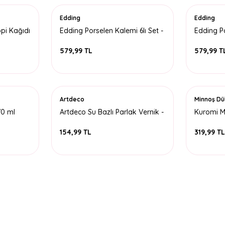
Edding
Edding
pi Kağıdı
Edding Porselen Kalemi 6lı Set -
Edding Po
Soğuk Renkler
Sıcak Re
579,99 TL
579,99 T
Artdeco
Minnoş D
70 ml
Artdeco Su Bazlı Parlak Vernik -
Kuromi M
140 ml
154,99 TL
319,99 T