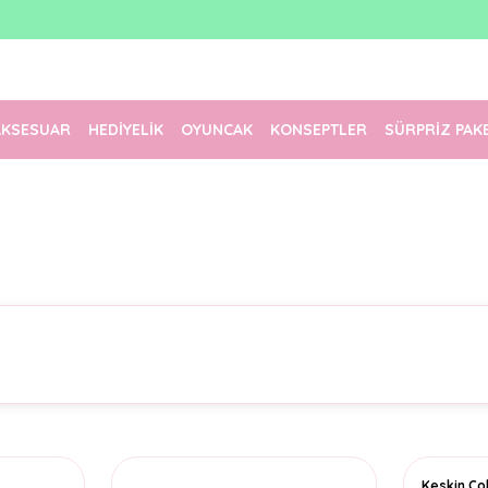
1500 TL Üzeri Ücretsiz Kargo
Tüm Siparişler Aynı Gün Kargoda!
Türkiye'nin En Eğlenceli Kırtasiyesi!
AKSESUAR
HEDİYELİK
OYUNCAK
KONSEPTLER
SÜRPRİZ PAK
Keskin Co