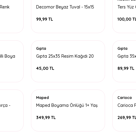
 Renk
Decomor Beyaz Tuval - 15x15
Ters Yüz
cm
Kitabı 2
99,99 TL
100,00 T
Gıpta
Gıpta
lli Boya
Gıpta 25x35 Resim Kağıdı 20
Gıpta 35
Yaprak
Yaprak
45,00 TL
89,99 TL
Maped
Carioca
rça -
Maped Boyama Önlüğü 1+ Yaş
Carioca F
82-110 Cm
Kumaş Te
349,99 TL
269,99 T