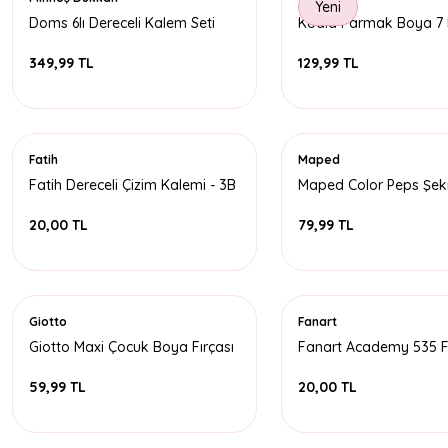
Yeni
Doms 6lı Dereceli Kalem Seti
Koala Parmak Boya 7
349,99 TL
129,99 TL
Fatih
Maped
Fatih Dereceli Çizim Kalemi - 3B
Maped Color Peps Şeki
Paleti
20,00 TL
79,99 TL
Giotto
Fanart
Giotto Maxi Çocuk Boya Fırçası
Fanart Academy 535 Fı
No:2
59,99 TL
20,00 TL