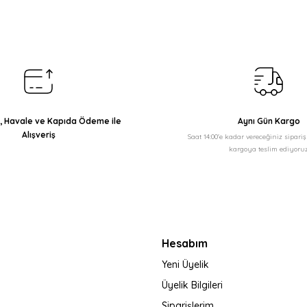
ı, Havale ve Kapıda Ödeme ile
Aynı Gün Kargo
Alışveriş
Saat 14:00'e kadar vereceğiniz sipari
kargoya teslim ediyoruz
Hesabım
Yeni Üyelik
Üyelik Bilgileri
Siparişlerim