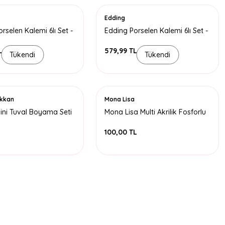
Edding
rselen Kalemi 6lı Set -
Edding Porselen Kalemi 6lı Set -
nkler
Ana Renkler
L
579,99 TL
Tükendi
Tükendi
ükkan
Mona Lisa
ini Tuval Boyama Seti
Mona Lisa Multi Akrilik Fosforlu
Boya Seti 6 Renk
L
100,00 TL