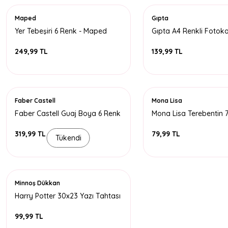
Maped
Gıpta
Yer Tebeşiri 6 Renk - Maped
Gıpta A4 Renkli Fotoko
- Neon Renkler
249,99 TL
139,99 TL
Faber Castell
Mona Lisa
Faber Castell Guaj Boya 6 Renk
Mona Lisa Terebentin 
319,99 TL
79,99 TL
Tükendi
Minnoş Dükkan
Harry Potter 30x23 Yazı Tahtası
Kalem Hediyeli
99,99 TL