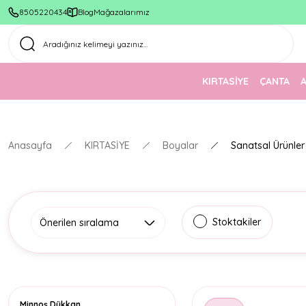
8505220434
Blog
Mağazalarımız
KIRTASİYE
ÇANTA
Anasayfa
KIRTASİYE
Boyalar
Sanatsal Ürünler
Stoktakiler
Minnoş Dükkan