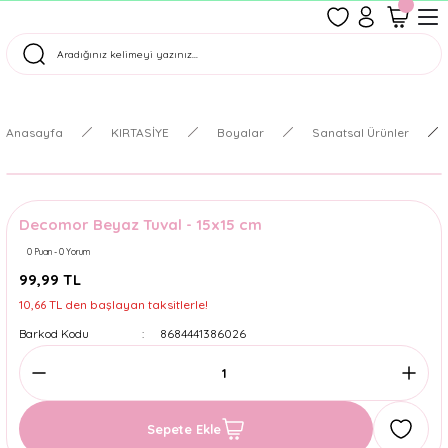
1500 TL Üzeri Ücretsiz Kargo
Tüm Siparişler Aynı Gün Kargoda!
Türkiye'nin En Eğlenceli Kırtasiyesi!
Anasayfa
KIRTASİYE
Boyalar
Sanatsal Ürünler
Decomor Beyaz Tuval - 15x15 cm
0 Puan - 0 Yorum
99,99 TL
10,66 TL den başlayan taksitlerle!
Barkod Kodu
8684441386026
Sepete Ekle