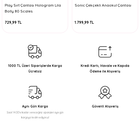
Play Sırt Çantası Hologram Lila
Sonic Çekçekli Anaokul Çantası
Bolly 80 Scales
729,99 TL
1.799,99 TL
1000 TL Üzeri Siparişlerde Kargo
Kredi Kartı, Havale ve Kapıda
Ücretsiz
Ödeme ile Alışveriş
Aynı Gün Kargo
Güvenli Alışveriş
Saat 14:00'e kadar vereceğiniz siparişleri aynı gün
kargoya teslim ediyoruz!