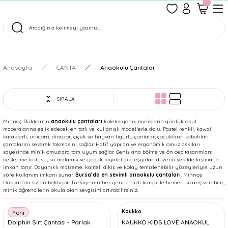
1500 TL Üzeri Ücretsiz Kargo
Tüm Siparişler Aynı Gün Kargoda!
Türkiye'nin En Eğlenceli Kırtasiyesi!
Anasayfa
ÇANTA
Anaokulu Çantaları
SIRALA
Minnoş Dükkan’ın
anaokulu çantaları
koleksiyonu, miniklerin günlük okul
maceralarına eşlik edecek en tatlı ve kullanışlı modellerle dolu. Pastel renkli, kawaii
karakterli, unicorn, dinozor, çiçek ve hayvan figürlü çantalar; çocukların sabahları
çantalarını severek takmasını sağlar. Hafif yapıları ve ergonomik omuz askıları
sayesinde minik omuzlara tam uyum sağlar. Geniş ana bölme ve ön cep tasarımları;
beslenme kutusu, su matarası ve yedek kıyafet gibi eşyaları düzenli şekilde taşımaya
imkan tanır. Dayanıklı malzeme, kaliteli dikiş ve kolay temizlenebilir yüzeyleriyle uzun
süre kullanım imkanı sunar.
Bursa’da en sevimli anaokulu çantaları
, Minnoş
Dükkan’da sizleri bekliyor. Türkiye’nin her yerine hızlı kargo ile hemen sipariş verebilir,
minik öğrencilerin okula olan sevgisini artırabilirsiniz.
Cem
Kaukko
Yeni
Dolphin Sırt Çantası - Parlak
KAUKKO KIDS LOVE ANAOKUL