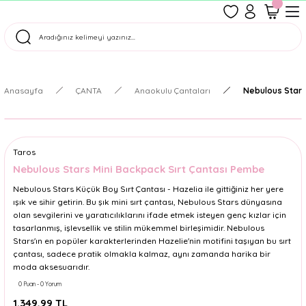
1500 TL Üzeri Ücretsiz Kargo
Tüm Siparişler Aynı Gün Kargoda!
Türkiye'nin En Eğlenceli Kırtasiyesi!
Anasayfa
ÇANTA
Anaokulu Çantaları
Nebulous Stars
Taros
Nebulous Stars Mini Backpack Sırt Çantası Pembe
Nebulous Stars Küçük Boy Sırt Çantası - Hazelia ile gittiğiniz her yere
ışık ve sihir getirin. Bu şık mini sırt çantası, Nebulous Stars dünyasına
olan sevgilerini ve yaratıcılıklarını ifade etmek isteyen genç kızlar için
tasarlanmış, işlevsellik ve stilin mükemmel birleşimidir. Nebulous
Stars'ın en popüler karakterlerinden Hazelie'nin motifini taşıyan bu sırt
çantası, sadece pratik olmakla kalmaz, aynı zamanda harika bir
moda aksesuarıdır.
0 Puan - 0 Yorum
1.349,99 TL