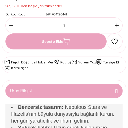
143,89 TL den başlayan taksitlerle!
Barkod Kodu
694704126441
Sepete Ekle
Fiyatı Düşünce Haber Ver
Paylaş
Yorum Yaz
Tavsiye Et
Karşılaştır
Ürün Bilgisi
Benzersiz tasarım:
Nebulous Stars ve
Hazelia'nın büyülü dünyasıyla bağlantı kurun,
her gün yaratıcılık ve ilham getirin.
Yüksek kalite:
Uzun süreli kullanım ve