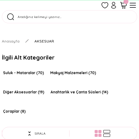
1500 TL Üzeri Ücretsiz Kargo
Tüm Siparişler Aynı Gün Kargoda!
Türkiye'nin En Eğlenceli Kırtasiyesi!
Anasayfa
AKSESUAR
İlgili Alt Kategoriler
Suluk - Mataralar
(70)
Makyaj Malzemeleri
(70)
Diğer Aksesuarlar
(19)
Anahtarlık ve Çanta Süsleri
(14)
Çoraplar
(8)
SIRALA