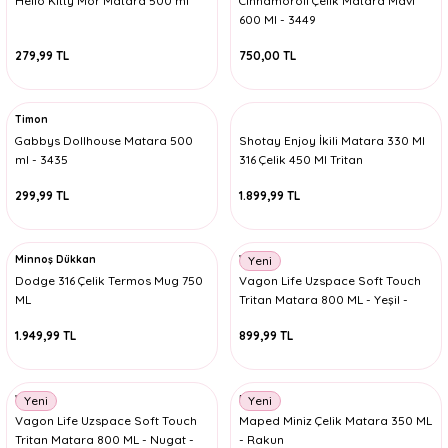
Hello Kitty Mor Matara 500 ml
Cinnamoroll Çelik Matara Mavi
600 Ml - 3449
279,99 TL
750,00 TL
Timon
Gabbys Dollhouse Matara 500
Shotay Enjoy İkili Matara 330 Ml
ml - 3435
316 Çelik 450 Ml Tritan
299,99 TL
1.899,99 TL
Minnoş Dükkan
Vagon
Yeni
Dodge 316 Çelik Termos Mug 750
Vagon Life Uzspace Soft Touch
ML
Tritan Matara 800 ML - Yeşil -
3053
1.949,99 TL
899,99 TL
Vagon
Maped
Yeni
Yeni
Vagon Life Uzspace Soft Touch
Maped Miniz Çelik Matara 350 ML
Tritan Matara 800 ML - Nugat -
- Rakun