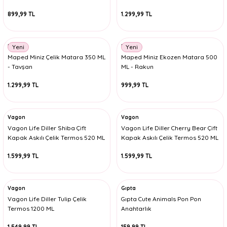
3053
899,99 TL
1.299,99 TL
Maped
Maped
Yeni
Yeni
Maped Miniz Çelik Matara 350 ML
Maped Miniz Ekozen Matara 500
- Tavşan
ML - Rakun
1.299,99 TL
999,99 TL
Vagon
Vagon
Vagon Life Diller Shiba Çift
Vagon Life Diller Cherry Bear Çift
Kapak Askılı Çelik Termos 520 ML
Kapak Askılı Çelik Termos 520 ML
1.599,99 TL
1.599,99 TL
Vagon
Gıpta
Vagon Life Diller Tulip Çelik
Gıpta Cute Animals Pon Pon
Termos 1200 ML
Anahtarlık
1.549,99 TL
159,99 TL