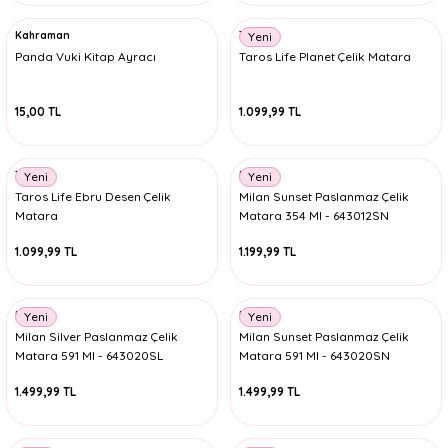
Kahraman
Taros
Yeni
Panda Vuki Kitap Ayracı
Taros Life Planet Çelik Matara
15,00 TL
1.099,99 TL
Taros
Milan
Yeni
Yeni
Taros Life Ebru Desen Çelik
Milan Sunset Paslanmaz Çelik
Matara
Matara 354 Ml - 643012SN
1.099,99 TL
1.199,99 TL
Milan
Milan
Yeni
Yeni
Milan Silver Paslanmaz Çelik
Milan Sunset Paslanmaz Çelik
Matara 591 Ml - 643020SL
Matara 591 Ml - 643020SN
1.499,99 TL
1.499,99 TL