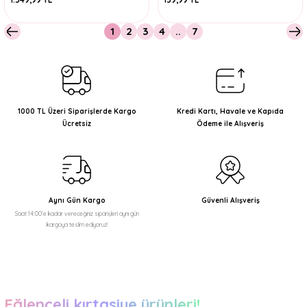
1
2
3
4
..
7
1000 TL Üzeri Siparişlerde Kargo
Kredi Kartı, Havale ve Kapıda
Ücretsiz
Ödeme ile Alışveriş
Aynı Gün Kargo
Güvenli Alışveriş
Saat 14:00'e kadar vereceğiniz siparişleri aynı gün
kargoya teslim ediyoruz!
Eğlenceli kırtasiye ürünleri!