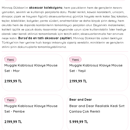
Minnoş Dükkan’ın
aksesuar koleksiyonu
, hem çocukların hem de gençlerin tarzını
yansıtan, sevimli ve kullanışlı parçalarla dolu. Pastel renkli, kawaii karakterli, unicorn,
dinozor, çiçek ve hayvan figürlü aksesuarlarımız; günlük hayata renk katar. Saç tokaları,
taçlar, bileklikler, kolyeler, çanta süsleri, anahtarlıklar ve daha birçok şirin detay; hem
okulda hem de dışarıda kombinlerin tamamlayıcı parçaları olur. Dayanıklı malzemeler,
kaliteli işçilik ve çocuk dostu tasarımlar sayesinde uzun süre kullanılabilir. İster hediye
olarak ister kendi stilinizi tamamlamak için tercih edin; aksesuarlarımızla her anınıza
neşe katın.
Bursa’da en tatlı aksesuar çeşitleri
, Minnoş Dükkan’da sizleri bekliyor.
Türkiye’nin her yerine hızlı kargo imkanıyla sipariş verebilir, miniklerin ve gençlerin
stilini şirin dokunuşlarla tamamlayabilirsiniz.
Mikro
Mikro
Yeni
Yeni
Muggle Kablosuz Klavye Mouse
Muggle Kablosuz Klavye Mouse
Set - Mor
Set - Yeşil
2.199,99 TL
2.199,99 TL
Mikro
Bear and Dear
Yeni
Muggle Kablosuz Klavye Mouse
Bear and Dear Realistik Kedi Sırt
Set - Pembe
Çantası Çok Renkli
2.199,99 TL
5.999,99 TL