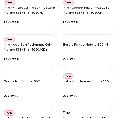
Milan
Milan
Yeni
Yeni
Milan Fit Lacivert Paslanmaz Çelik
Milan Copper Paslanmaz Çelik
Matara 591 Ml - 643020FL
Matara 591 Ml - 643020CP
1.499,99 TL
1.499,99 TL
Milan
Yeni
Milan Acid Sarı Paslanmaz Çelik
Barbie Pembe Matara 500 ml
Matara 591 Ml - 643020ACDY
1.499,99 TL
279,99 TL
Timon
Yeni
Barbie Mor Matara 500 ml
Hello Kitty Pembe Matara 500 ml
279,99 TL
279,99 TL
Timon
Timon
Yeni