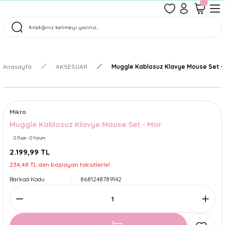
1500 TL Üzeri Ücretsiz Kargo
Tüm Siparişler Aynı Gün Kargoda!
Türkiye'nin En Eğlenceli Kırtasiyesi!
Anasayfa
AKSESUAR
Muggle Kablosuz Klavye Mouse Set -
Mikro
Muggle Kablosuz Klavye Mouse Set - Mor
0 Puan - 0 Yorum
2.199,99 TL
234,48 TL den başlayan taksitlerle!
Barkod Kodu
8681248789142