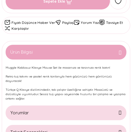
Sepete Ekle
Fiyatı Düşünce Haber Ver
Paylaş
Yorum Yaz
Tavsiye Et
Karşılaştır
Ürün Bilgisi
Muggle Kablosuz Klavye Mouse Set ile masanıza ve tarzınıza renk katın!
Retro tuş takımı ve pastel renk tonlarıyla hem gözünüzü hem gönlünüzü
doyuracak!
Türkçe Q Klavye dizilimindedir, tak çalıştır özelliğine sahiptir. Masaüstü ve
dizüstüyle uyumludur. Sessiz tuş yapısı sayesinde huzurlu bir çalışma ve yazışma
ortamı sağlar.
Yorumlar