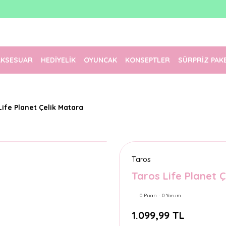
1500 TL Üzeri Ücretsiz Kargo
Tüm Siparişler Aynı Gün Kargoda!
Türkiye'nin En Eğlenceli Kırtasiyesi!
AKSESUAR
HEDİYELİK
OYUNCAK
KONSEPTLER
SÜRPRİZ PAK
Life Planet Çelik Matara
Taros
Taros Life Planet 
0 Puan - 0 Yorum
1.099,99 TL