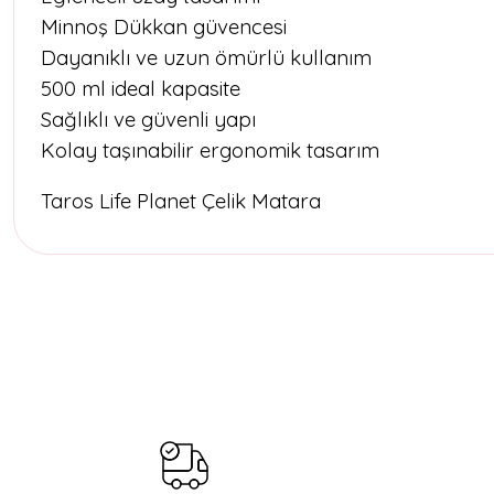
Minnoş Dükkan güvencesi
Dayanıklı ve uzun ömürlü kullanım
500 ml ideal kapasite
Sağlıklı ve güvenli yapı
Kolay taşınabilir ergonomik tasarım
Taros Life Planet Çelik Matara
Bu ürünün fiyat bilgisi, resim, ürün açıklamalarında ve diğer konul
Görüş ve önerileriniz için teşekkür ederiz.
Ürün resmi kalitesiz, bozuk veya görüntülenemiyor.
Ürün açıklamasında eksik bilgiler bulunuyor.
Ürün bilgilerinde hatalar bulunuyor.
Ürün fiyatı diğer sitelerden daha pahalı.
Bu ürüne benzer farklı alternatifler olmalı.