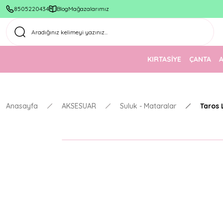
8505220434
Blog
Mağazalarımız
KIRTASİYE
ÇANTA
Anasayfa
AKSESUAR
Suluk - Mataralar
Taros 