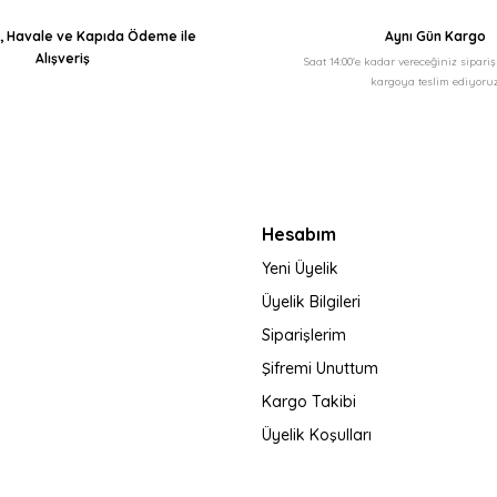
ı, Havale ve Kapıda Ödeme ile
Aynı Gün Kargo
Alışveriş
Saat 14:00'e kadar vereceğiniz sipari
kargoya teslim ediyoruz
Gönder
Hesabım
Yeni Üyelik
Üyelik Bilgileri
Siparişlerim
Şifremi Unuttum
Kargo Takibi
Üyelik Koşulları