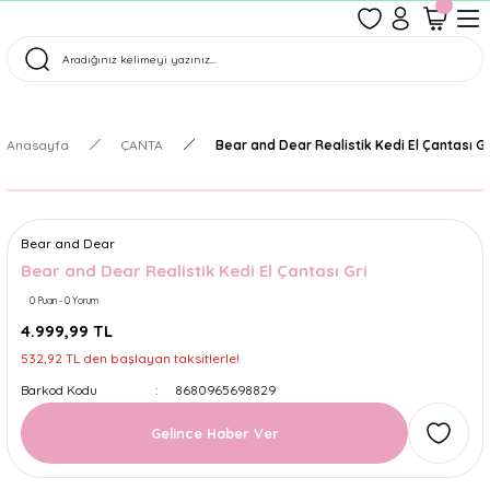
1500 TL Üzeri Ücretsiz Kargo
Tüm Siparişler Aynı Gün Kargoda!
Türkiye'nin En Eğlenceli Kırtasiyesi!
Anasayfa
ÇANTA
Bear and Dear Realistik Kedi El Çantası Gr
Bear and Dear
Bear and Dear Realistik Kedi El Çantası Gri
0 Puan - 0 Yorum
4.999,99 TL
532,92 TL den başlayan taksitlerle!
Barkod Kodu
8680965698829
Gelince Haber Ver