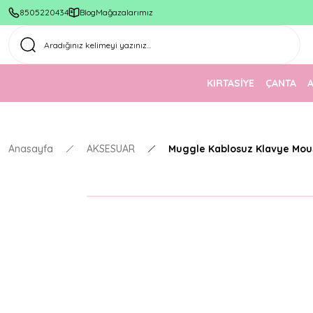
8505220434
Blog
Mağazalarımız
KIRTASİYE
ÇANTA
Anasayfa
AKSESUAR
Muggle Kablosuz Klavye Mou