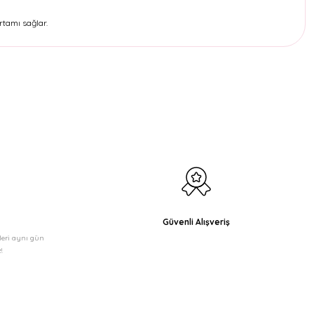
rtamı sağlar.
etebilirsiniz.
Güvenli Alışveriş
şleri aynı gün
!