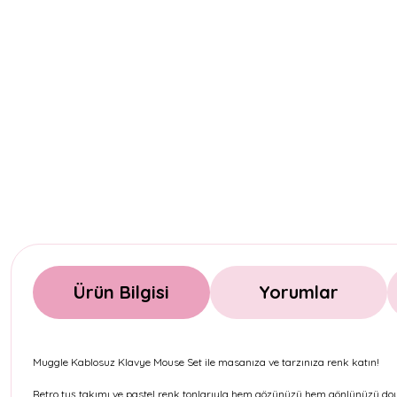
Ürün Bilgisi
Yorumlar
Muggle Kablosuz Klavye Mouse Set ile masanıza ve tarzınıza renk katın!
Retro tuş takımı ve pastel renk tonlarıyla hem gözünüzü hem gönlünüzü d