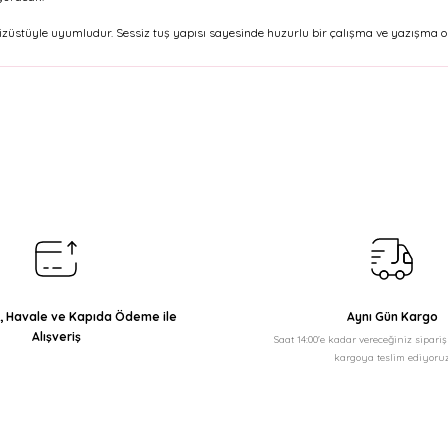
e dizüstüyle uyumludur. Sessiz tuş yapısı sayesinde huzurlu bir çalışma ve yazışma o
arda yetersiz gördüğünüz noktaları öneri formunu kullanarak tarafımıza il
Bu ürüne ilk yorumu siz yapın!
Yorum Yaz
ı, Havale ve Kapıda Ödeme ile
Aynı Gün Kargo
Alışveriş
Saat 14:00'e kadar vereceğiniz sipari
kargoya teslim ediyoruz
Gönder