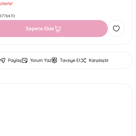
tlerle!
8776470
Sepete Ekle
Paylaş
Yorum Yaz
Tavsiye Et
Karşılaştır