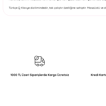
Türkçe Q Klavye dizilimindedir, tak çalıştır özelliğine sahiptir. Masaüstü v
Bu ürünün fiyat bilgisi, resim, ürün açıklamalarında ve diğer konul
Görüş ve önerileriniz için teşekkür ederiz.
Ürün resmi kalitesiz, bozuk veya görüntülenemiyor.
Ürün açıklamasında eksik bilgiler bulunuyor.
Ürün bilgilerinde hatalar bulunuyor.
Ürün fiyatı diğer sitelerden daha pahalı.
Bu ürüne benzer farklı alternatifler olmalı.
1000 TL Üzeri Siparişlerde Kargo Ücretsiz
Kredi Kart