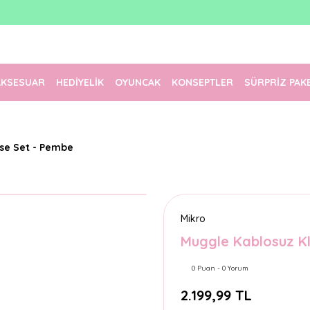
1500 TL Üzeri Ücretsiz Kargo
Tüm Siparişler Aynı Gün Kargoda!
Türkiye'nin En Eğlenceli Kırtasiyesi!
AKSESUAR
HEDİYELİK
OYUNCAK
KONSEPTLER
SÜRPRİZ PAK
se Set - Pembe
Mikro
Muggle Kablosuz K
0 Puan - 0 Yorum
2.199,99 TL