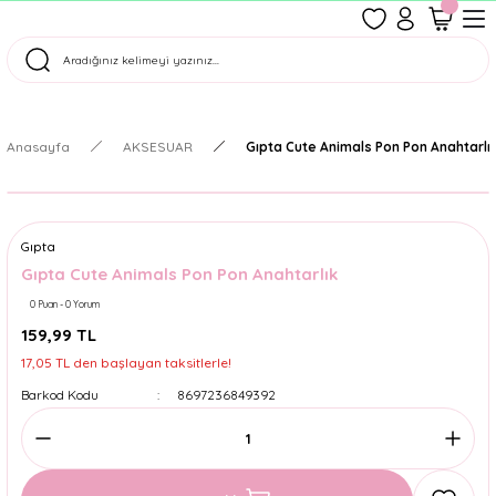
1500 TL Üzeri Ücretsiz Kargo
Tüm Siparişler Aynı Gün Kargoda!
Türkiye'nin En Eğlenceli Kırtasiyesi!
Anasayfa
AKSESUAR
Gıpta Cute Animals Pon Pon Anahtarlı
Gıpta
Gıpta Cute Animals Pon Pon Anahtarlık
0 Puan - 0 Yorum
159,99 TL
17,05 TL den başlayan taksitlerle!
Barkod Kodu
8697236849392