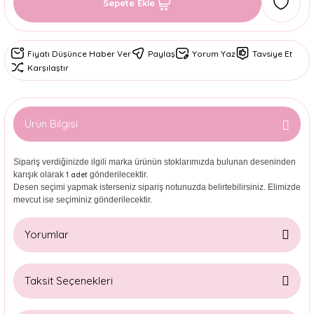
Sepete Ekle
Fiyatı Düşünce Haber Ver
Paylaş
Yorum Yaz
Tavsiye Et
Karşılaştır
Ürün Bilgisi
Sipariş verdiğinizde ilgili marka ürünün stoklarımızda bulunan deseninden
karışık olarak
gönderilecektir.
1 adet
Desen seçimi yapmak isterseniz sipariş notunuzda belirtebilirsiniz. Elimizde
mevcut ise seçiminiz gönderilecektir.
Yorumlar
Taksit Seçenekleri
Bu ürüne ilk yorumu siz yapın!