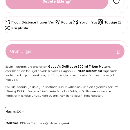
Sepete Ekle
Fiyatı Düşünce Haber Ver
Paylaş
Yorum Yaz
Tavsiye Et
Karşılaştır
Ürün Bilgisi
Sevimli tasarımıyla öne çıkan
Gabby’s Dollhouse 500 ml Tritan Matara
,
çocukların en tatlı yol arkadaşı olacak! Dayanıklı
Tritan malzemesi
sayesinde
kırılmaya karşı dayanıklıdır, hafif yapısıyla da minik eller için taşınması çok
kolaydır.
Okulda, sporda ya da oyun saatinde susuz kalmamak için en eğlenceli çözüm!
Minnoş Dükkan'ın renkli ürünlerinden olan Gabby’s Dollhouse matara ile
miniklerin içmeyi unuttukları su artık çok daha keyifli hale gelecek.
Hacim
: 500 ml
Malzeme
: BPA’sız Tritan – sağlıklı ve dayanıklı