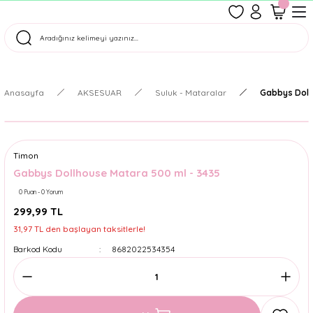
1500 TL Üzeri Ücretsiz Kargo
Tüm Siparişler Aynı Gün Kargoda!
Türkiye'nin En Eğlenceli Kırtasiyesi!
Anasayfa
AKSESUAR
Suluk - Mataralar
Gabbys Doll
Timon
Gabbys Dollhouse Matara 500 ml - 3435
0 Puan - 0 Yorum
299,99 TL
31,97 TL den başlayan taksitlerle!
Barkod Kodu
8682022534354