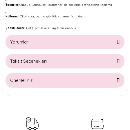
Tasarım
: Gabby’s Dollhouse karakterleri ile süslenmiş rengarenk kaplama
Kullanım
: Okul, spor, gezi ve günlük kullanım için ideal
Çocuk Dostu
: Hafif, pratik ve kolay temizlenebilir
Yorumlar
Taksit Seçenekleri
Bu ürüne ilk yorumu siz yapın!
Önerileriniz
Yorum Yaz
Bu ürünün fiyat bilgisi, resim, ürün açıklamalarında ve diğer
konularda yetersiz gördüğünüz noktaları öneri formunu
kullanarak tarafımıza iletebilirsiniz.
Görüş ve önerileriniz için teşekkür ederiz.
Ürün resmi kalitesiz, bozuk veya görüntülenemiyor.