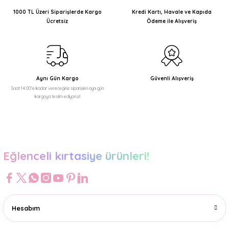
Ürün açıklamasında eksik bilgiler bulunuyor.
1000 TL Üzeri Siparişlerde Kargo
Kredi Kartı, Havale ve Kapıda
Ücretsiz
Ödeme ile Alışveriş
Ürün bilgilerinde hatalar bulunuyor.
Ürün fiyatı diğer sitelerden daha pahalı.
Bu ürüne benzer farklı alternatifler olmalı.
Aynı Gün Kargo
Güvenli Alışveriş
Saat 14:00'e kadar vereceğiniz siparişleri aynı gün
kargoya teslim ediyoruz!
Gönder
Eğlenceli kırtasiye ürünleri!
Hesabım