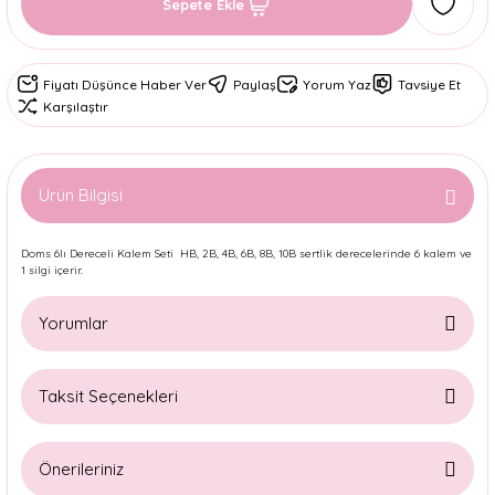
Sepete Ekle
Fiyatı Düşünce Haber Ver
Paylaş
Yorum Yaz
Tavsiye Et
Karşılaştır
Ürün Bilgisi
Doms 6lı Dereceli Kalem Seti HB, 2B, 4B, 6B, 8B, 10B sertlik derecelerinde 6 kalem ve
1 silgi içerir.
Yorumlar
Taksit Seçenekleri
Bu ürüne ilk yorumu siz yapın!
Önerileriniz
Yorum Yaz