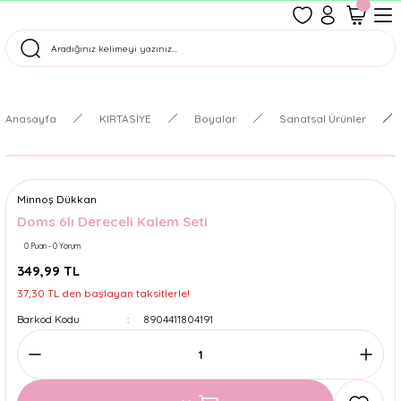
1500 TL Üzeri Ücretsiz Kargo
Tüm Siparişler Aynı Gün Kargoda!
Türkiye'nin En Eğlenceli Kırtasiyesi!
Anasayfa
KIRTASİYE
Boyalar
Sanatsal Ürünler
Minnoş Dükkan
Doms 6lı Dereceli Kalem Seti
0 Puan - 0 Yorum
349,99 TL
37,30 TL den başlayan taksitlerle!
Barkod Kodu
8904411804191