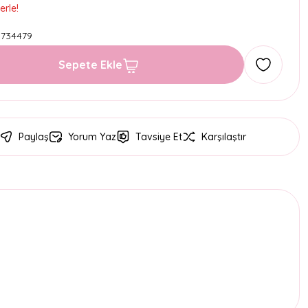
erle!
3734479
Sepete Ekle
Paylaş
Yorum Yaz
Tavsiye Et
Karşılaştır