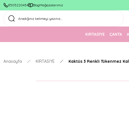
8505220434
Blog
Mağazalarımız
KIRTASİYE
ÇANTA
Anasayfa
KIRTASİYE
Kaktüs 3 Renkli Tükenmez Ka