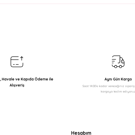
arda yetersiz gördüğünüz noktaları öneri formunu kullanarak tarafımıza il
Bu ürüne ilk yorumu siz yapın!
Yorum Yaz
ı, Havale ve Kapıda Ödeme ile
Aynı Gün Kargo
Alışveriş
Saat 14:00'e kadar vereceğiniz sipari
kargoya teslim ediyoruz
Gönder
Hesabım