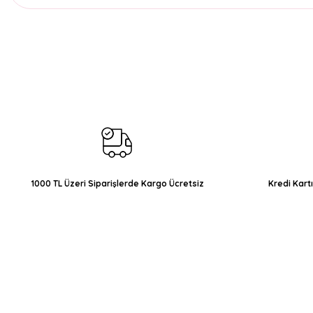
Bu ürünün fiyat bilgisi, resim, ürün açıklamalarında ve diğer konul
Görüş ve önerileriniz için teşekkür ederiz.
Ürün resmi kalitesiz, bozuk veya görüntülenemiyor.
Ürün açıklamasında eksik bilgiler bulunuyor.
Ürün bilgilerinde hatalar bulunuyor.
Ürün fiyatı diğer sitelerden daha pahalı.
Bu ürüne benzer farklı alternatifler olmalı.
1000 TL Üzeri Siparişlerde Kargo Ücretsiz
Kredi Kart