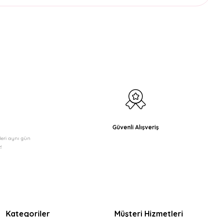
etebilirsiniz.
Güvenli Alışveriş
şleri aynı gün
!
Kategoriler
Müşteri Hizmetleri