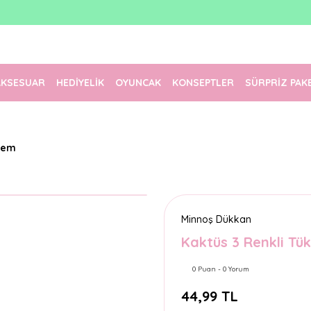
1500 TL Üzeri Ücretsiz Kargo
Tüm Siparişler Aynı Gün Kargoda!
Türkiye'nin En Eğlenceli Kırtasiyesi!
AKSESUAR
HEDİYELİK
OYUNCAK
KONSEPTLER
SÜRPRİZ PAK
lem
Minnoş Dükkan
Kaktüs 3 Renkli T
0 Puan - 0 Yorum
44,99 TL