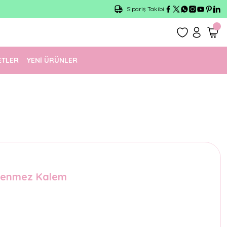
Sipariş Takibi
ETLER
YENİ ÜRÜNLER
ükenmez Kalem